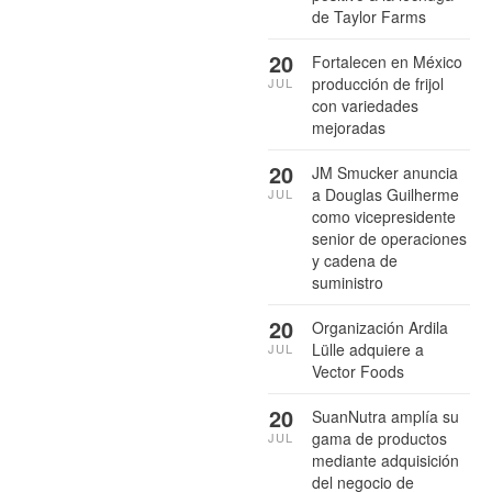
de Taylor Farms
20
Fortalecen en México
producción de frijol
JUL
con variedades
mejoradas
20
JM Smucker anuncia
a Douglas Guilherme
JUL
como vicepresidente
senior de operaciones
y cadena de
suministro
20
Organización Ardila
Lülle adquiere a
JUL
Vector Foods
20
SuanNutra amplía su
gama de productos
JUL
mediante adquisición
del negocio de