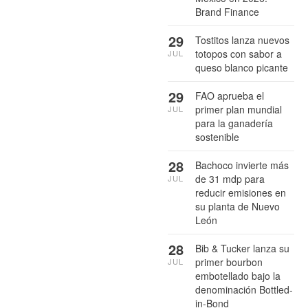
Brand Finance
29
Tostitos lanza nuevos
totopos con sabor a
JUL
queso blanco picante
29
FAO aprueba el
primer plan mundial
JUL
para la ganadería
sostenible
28
Bachoco invierte más
de 31 mdp para
JUL
reducir emisiones en
su planta de Nuevo
León
28
Bib & Tucker lanza su
primer bourbon
JUL
embotellado bajo la
denominación Bottled-
in-Bond