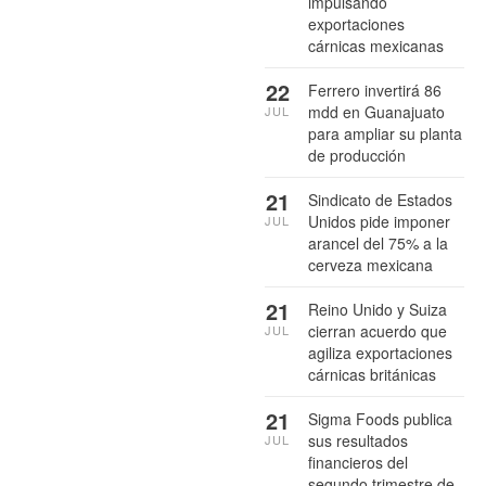
impulsando
exportaciones
cárnicas mexicanas
22
Ferrero invertirá 86
mdd en Guanajuato
JUL
para ampliar su planta
de producción
21
Sindicato de Estados
Unidos pide imponer
JUL
arancel del 75% a la
cerveza mexicana
21
Reino Unido y Suiza
cierran acuerdo que
JUL
agiliza exportaciones
cárnicas británicas
21
Sigma Foods publica
sus resultados
JUL
financieros del
segundo trimestre de