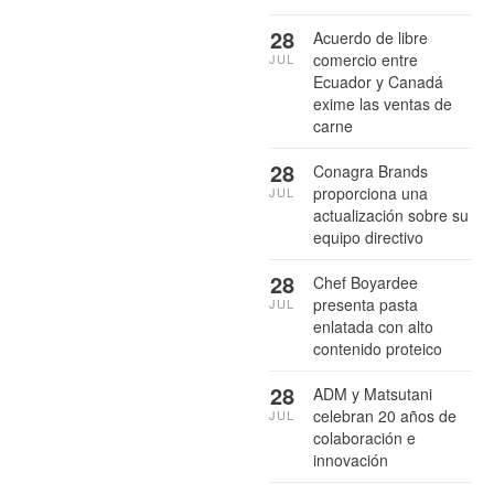
28
Acuerdo de libre
comercio entre
JUL
Ecuador y Canadá
exime las ventas de
carne
28
Conagra Brands
proporciona una
JUL
actualización sobre su
equipo directivo
28
Chef Boyardee
presenta pasta
JUL
enlatada con alto
contenido proteico
28
ADM y Matsutani
celebran 20 años de
JUL
colaboración e
innovación