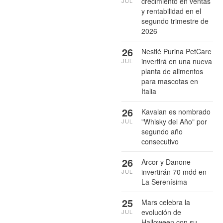
crecimiento en ventas
JUL
y rentabilidad en el
segundo trimestre de
2026
26
Nestlé Purina PetCare
invertirá en una nueva
JUL
planta de alimentos
para mascotas en
Italia
26
Kavalan es nombrado
"Whisky del Año" por
JUL
segundo año
consecutivo
26
Arcor y Danone
invertirán 70 mdd en
JUL
La Serenísima
25
Mars celebra la
evolución de
JUL
Halloween con su