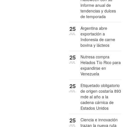
informe anual de
tendencias y dulces
de temporada
25
Argentina abre
exportación a
JUL
Indonesia de carne
bovina y lácteos
25
Nutresa compra
Helados Tío Rico para
JUL
expandirse en
Venezuela
25
Etiquetado obligatorio
de origen costaría 893
JUL
mde al año a la
cadena cárnica de
Estados Unidos
25
Ciencia e innovación
trazan la nueva ruta
JUL