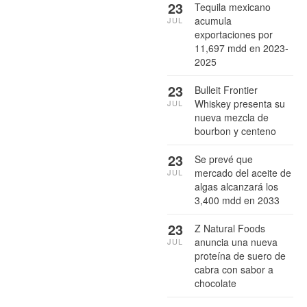
23
Tequila mexicano
acumula
JUL
exportaciones por
11,697 mdd en 2023-
2025
23
Bulleit Frontier
Whiskey presenta su
JUL
nueva mezcla de
bourbon y centeno
23
Se prevé que
mercado del aceite de
JUL
algas alcanzará los
3,400 mdd en 2033
23
Z Natural Foods
anuncia una nueva
JUL
proteína de suero de
cabra con sabor a
chocolate