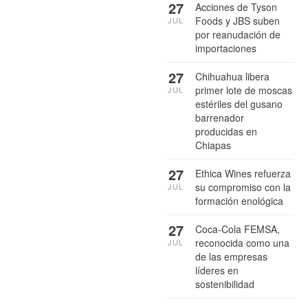
27
Acciones de Tyson
Foods y JBS suben
JUL
por reanudación de
importaciones
27
Chihuahua libera
primer lote de moscas
JUL
estériles del gusano
barrenador
producidas en
Chiapas
27
Ethica Wines refuerza
su compromiso con la
JUL
formación enológica
27
Coca-Cola FEMSA,
reconocida como una
JUL
de las empresas
líderes en
sostenibilidad