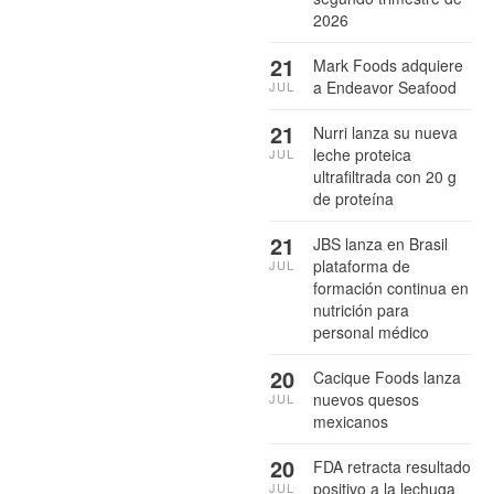
2026
21
Mark Foods adquiere
a Endeavor Seafood
JUL
21
Nurri lanza su nueva
leche proteica
JUL
ultrafiltrada con 20 g
de proteína
21
JBS lanza en Brasil
plataforma de
JUL
formación continua en
nutrición para
personal médico
20
Cacique Foods lanza
nuevos quesos
JUL
mexicanos
20
FDA retracta resultado
positivo a la lechuga
JUL