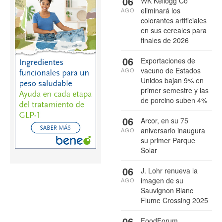
06
WK Kellogg Co
eliminará los
AGO
colorantes artificiales
en sus cereales para
finales de 2026
06
Exportaciones de
vacuno de Estados
AGO
Unidos bajan 9% en
primer semestre y las
de porcino suben 4%
06
Arcor, en su 75
aniversario inaugura
AGO
su primer Parque
Solar
06
J. Lohr renueva la
imagen de su
AGO
Sauvignon Blanc
Flume Crossing 2025
06
FoodForum