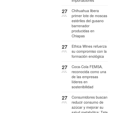
importaciones
27
Chihuahua libera
primer lote de moscas
JUL
estériles del gusano
barrenador
producidas en
Chiapas
27
Ethica Wines refuerza
su compromiso con la
JUL
formación enológica
27
Coca-Cola FEMSA,
reconocida como una
JUL
de las empresas
líderes en
sostenibilidad
27
Consumidores buscan
reducir consumo de
JUL
azúcar y mejorar su
salud metabólica: Tate