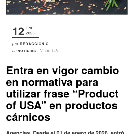
12
ENE
2026
por
REDACCIÓN C
en
Visto: 1481
NOTICIAS
Entra en vigor cambio
en normativa para
utilizar frase “Product
of USA” en productos
cárnicos
Agencias. Desde el 01 de enero de 2026, entró