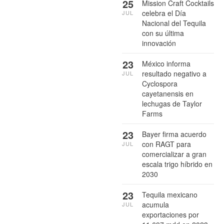
25
Mission Craft Cocktails
celebra el Día
JUL
Nacional del Tequila
con su última
innovación
23
México informa
resultado negativo a
JUL
Cyclospora
cayetanensis en
lechugas de Taylor
Farms
23
Bayer firma acuerdo
con RAGT para
JUL
comercializar a gran
escala trigo híbrido en
2030
23
Tequila mexicano
acumula
JUL
exportaciones por