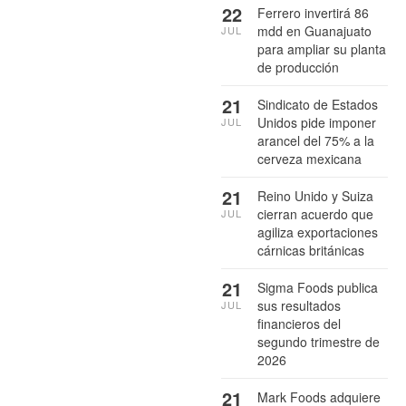
22
Ferrero invertirá 86
mdd en Guanajuato
JUL
para ampliar su planta
de producción
21
Sindicato de Estados
Unidos pide imponer
JUL
arancel del 75% a la
cerveza mexicana
21
Reino Unido y Suiza
cierran acuerdo que
JUL
agiliza exportaciones
cárnicas británicas
21
Sigma Foods publica
sus resultados
JUL
financieros del
segundo trimestre de
2026
21
Mark Foods adquiere