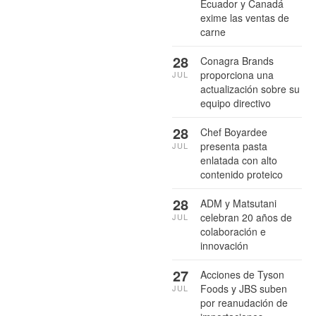
Ecuador y Canadá
exime las ventas de
carne
28
Conagra Brands
proporciona una
JUL
actualización sobre su
equipo directivo
28
Chef Boyardee
presenta pasta
JUL
enlatada con alto
contenido proteico
28
ADM y Matsutani
celebran 20 años de
JUL
colaboración e
innovación
27
Acciones de Tyson
Foods y JBS suben
JUL
por reanudación de