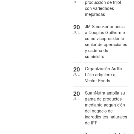
producción de frijol
JUL
con variedades
mejoradas
20
JM Smucker anuncia
a Douglas Guilherme
JUL
como vicepresidente
senior de operaciones
y cadena de
suministro
20
Organización Ardila
Lülle adquiere a
JUL
Vector Foods
20
SuanNutra amplía su
gama de productos
JUL
mediante adquisición
del negocio de
ingredientes naturales
de IFF