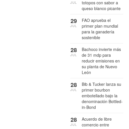
totopos con sabor a
JUL
queso blanco picante
29
FAO aprueba el
primer plan mundial
JUL
para la ganadería
sostenible
28
Bachoco invierte más
de 31 mdp para
JUL
reducir emisiones en
su planta de Nuevo
León
28
Bib & Tucker lanza su
primer bourbon
JUL
embotellado bajo la
denominación Bottled-
in-Bond
28
Acuerdo de libre
comercio entre
JUL