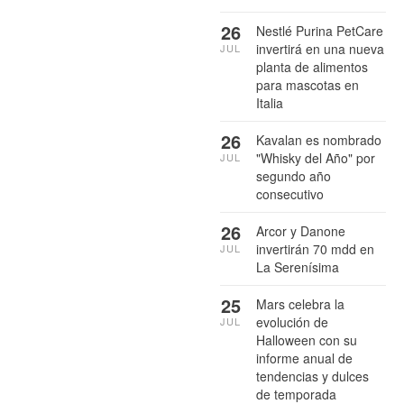
26
Nestlé Purina PetCare
invertirá en una nueva
JUL
planta de alimentos
para mascotas en
Italia
26
Kavalan es nombrado
"Whisky del Año" por
JUL
segundo año
consecutivo
26
Arcor y Danone
invertirán 70 mdd en
JUL
La Serenísima
25
Mars celebra la
evolución de
JUL
Halloween con su
informe anual de
tendencias y dulces
de temporada