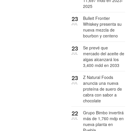
11,697 mdd en 2023-
2025
23
Bulleit Frontier
Whiskey presenta su
JUL
nueva mezcla de
bourbon y centeno
23
Se prevé que
mercado del aceite de
JUL
algas alcanzará los
3,400 mdd en 2033
23
Z Natural Foods
anuncia una nueva
JUL
proteína de suero de
cabra con sabor a
chocolate
22
Grupo Bimbo invertirá
más de 1,760 mdp en
JUL
nueva planta en
Puebla