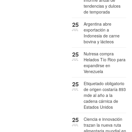
informe anual de
tendencias y dulces
de temporada
25
Argentina abre
exportación a
JUL
Indonesia de carne
bovina y lácteos
25
Nutresa compra
Helados Tío Rico para
JUL
expandirse en
Venezuela
25
Etiquetado obligatorio
de origen costaría 893
JUL
mde al año a la
cadena cárnica de
Estados Unidos
25
Ciencia e innovación
trazan la nueva ruta
JUL
alimentaria mundial en