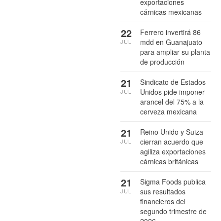
exportaciones
cárnicas mexicanas
22
Ferrero invertirá 86
mdd en Guanajuato
JUL
para ampliar su planta
de producción
21
Sindicato de Estados
Unidos pide imponer
JUL
arancel del 75% a la
cerveza mexicana
21
Reino Unido y Suiza
cierran acuerdo que
JUL
agiliza exportaciones
cárnicas británicas
21
Sigma Foods publica
sus resultados
JUL
financieros del
segundo trimestre de