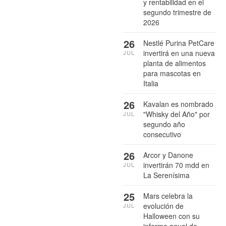
y rentabilidad en el
segundo trimestre de
2026
26
Nestlé Purina PetCare
invertirá en una nueva
JUL
planta de alimentos
para mascotas en
Italia
26
Kavalan es nombrado
"Whisky del Año" por
JUL
segundo año
consecutivo
26
Arcor y Danone
invertirán 70 mdd en
JUL
La Serenísima
25
Mars celebra la
evolución de
JUL
Halloween con su