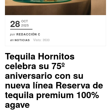
28
OCT
2025
por
REDACCIÓN C
en
Visto: 3533
NOTICIAS
Tequila Hornitos
celebra su 75º
aniversario con su
nueva línea Reserva de
tequila premium 100%
agave