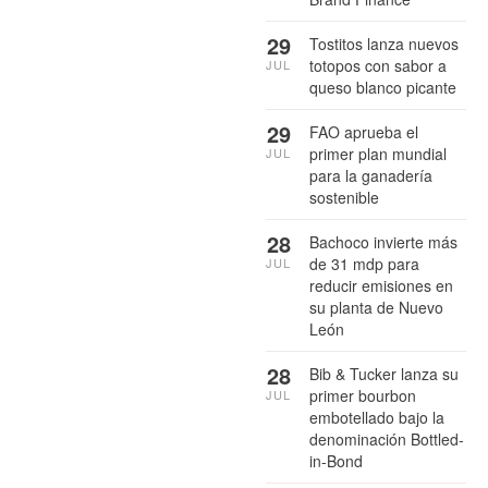
29
Tostitos lanza nuevos
totopos con sabor a
JUL
queso blanco picante
29
FAO aprueba el
primer plan mundial
JUL
para la ganadería
sostenible
28
Bachoco invierte más
de 31 mdp para
JUL
reducir emisiones en
su planta de Nuevo
León
28
Bib & Tucker lanza su
primer bourbon
JUL
embotellado bajo la
denominación Bottled-
in-Bond