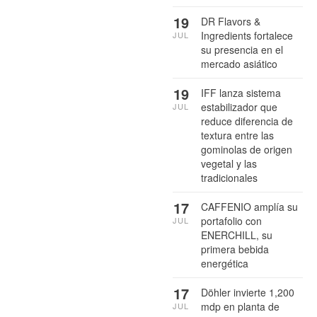
19
DR Flavors &
Ingredients fortalece
JUL
su presencia en el
mercado asiático
19
IFF lanza sistema
estabilizador que
JUL
reduce diferencia de
textura entre las
gominolas de origen
vegetal y las
tradicionales
17
CAFFENIO amplía su
portafolio con
JUL
ENERCHILL, su
primera bebida
energética
17
Döhler invierte 1,200
mdp en planta de
JUL