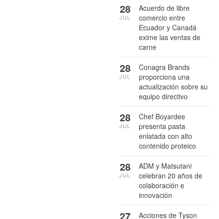
28
Acuerdo de libre
comercio entre
JUL
Ecuador y Canadá
exime las ventas de
carne
28
Conagra Brands
proporciona una
JUL
actualización sobre su
equipo directivo
28
Chef Boyardee
presenta pasta
JUL
enlatada con alto
contenido proteico
28
ADM y Matsutani
celebran 20 años de
JUL
colaboración e
innovación
27
Acciones de Tyson