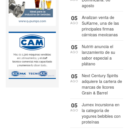
agosto
05
Analizan venta de
SuKarne, una de las
AGO
principales firmas
cárnicas mexicanas
05
Nutri® anuncia el
lanzamiento de su
AGO
sabor especial a
plátano
05
Next Century Spirits
adquiere la cartera de
AGO
marcas de licores
Grain & Barrel
05
Jumex incursiona en
la categoría de
AGO
yogures bebibles con
proteínas