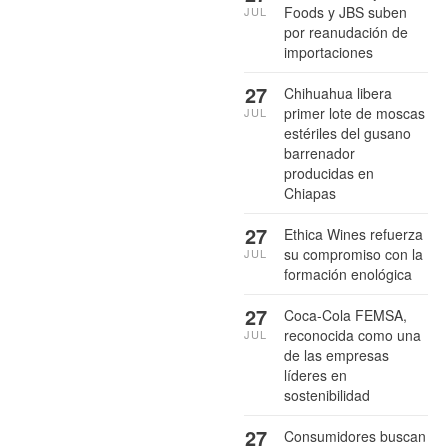
Foods y JBS suben
JUL
por reanudación de
importaciones
27
Chihuahua libera
primer lote de moscas
JUL
estériles del gusano
barrenador
producidas en
Chiapas
27
Ethica Wines refuerza
su compromiso con la
JUL
formación enológica
27
Coca-Cola FEMSA,
reconocida como una
JUL
de las empresas
líderes en
sostenibilidad
27
Consumidores buscan