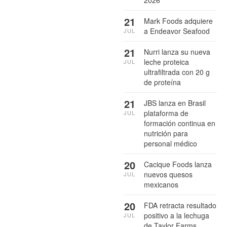
2026
21
Mark Foods adquiere
a Endeavor Seafood
JUL
21
Nurri lanza su nueva
leche proteica
JUL
ultrafiltrada con 20 g
de proteína
21
JBS lanza en Brasil
plataforma de
JUL
formación continua en
nutrición para
personal médico
20
Cacique Foods lanza
nuevos quesos
JUL
mexicanos
20
FDA retracta resultado
positivo a la lechuga
JUL
de Taylor Farms