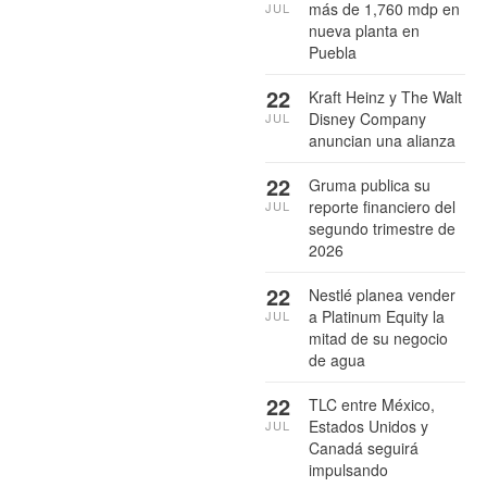
más de 1,760 mdp en
JUL
nueva planta en
Puebla
22
Kraft Heinz y The Walt
Disney Company
JUL
anuncian una alianza
22
Gruma publica su
reporte financiero del
JUL
segundo trimestre de
2026
22
Nestlé planea vender
a Platinum Equity la
JUL
mitad de su negocio
de agua
22
TLC entre México,
Estados Unidos y
JUL
Canadá seguirá
impulsando