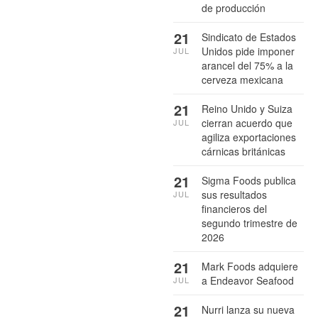
de producción
21
Sindicato de Estados
Unidos pide imponer
JUL
arancel del 75% a la
cerveza mexicana
21
Reino Unido y Suiza
cierran acuerdo que
JUL
agiliza exportaciones
cárnicas británicas
21
Sigma Foods publica
sus resultados
JUL
financieros del
segundo trimestre de
2026
21
Mark Foods adquiere
a Endeavor Seafood
JUL
21
Nurri lanza su nueva