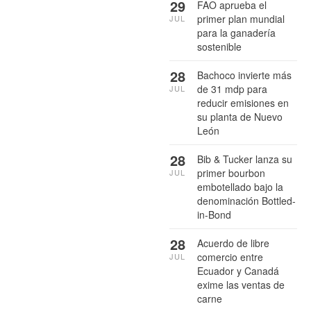
29
FAO aprueba el
primer plan mundial
JUL
para la ganadería
sostenible
28
Bachoco invierte más
de 31 mdp para
JUL
reducir emisiones en
su planta de Nuevo
León
28
Bib & Tucker lanza su
primer bourbon
JUL
embotellado bajo la
denominación Bottled-
in-Bond
28
Acuerdo de libre
comercio entre
JUL
Ecuador y Canadá
exime las ventas de
carne