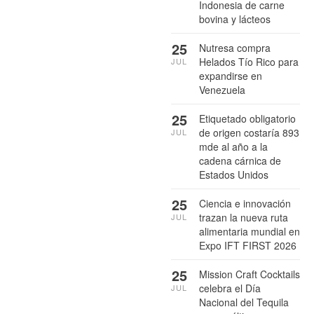
Indonesia de carne
bovina y lácteos
25
Nutresa compra
Helados Tío Rico para
JUL
expandirse en
Venezuela
25
Etiquetado obligatorio
de origen costaría 893
JUL
mde al año a la
cadena cárnica de
Estados Unidos
25
Ciencia e innovación
trazan la nueva ruta
JUL
alimentaria mundial en
Expo IFT FIRST 2026
25
Mission Craft Cocktails
celebra el Día
JUL
Nacional del Tequila