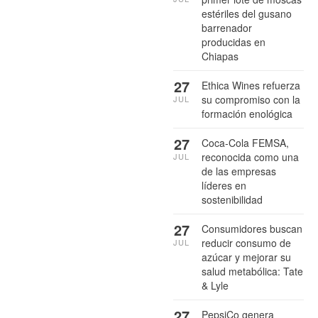
estériles del gusano
barrenador
producidas en
Chiapas
27
Ethica Wines refuerza
su compromiso con la
JUL
formación enológica
27
Coca-Cola FEMSA,
reconocida como una
JUL
de las empresas
líderes en
sostenibilidad
27
Consumidores buscan
reducir consumo de
JUL
azúcar y mejorar su
salud metabólica: Tate
& Lyle
27
PepsiCo genera