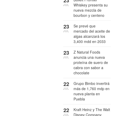
23
Whiskey presenta su
JUL
nueva mezcla de
bourbon y centeno
23
Se prevé que
mercado del aceite de
JUL
algas alcanzará los
3,400 mdd en 2033
23
Z Natural Foods
anuncia una nueva
JUL
proteína de suero de
cabra con sabor a
chocolate
22
Grupo Bimbo invertirá
más de 1,760 mdp en
JUL
nueva planta en
Puebla
22
Kraft Heinz y The Walt
Disney Company
JUL