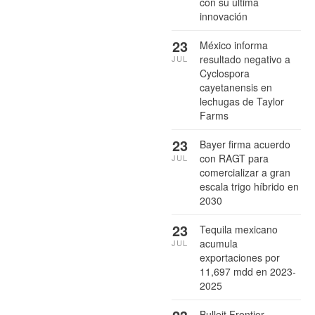
con su última
innovación
23
México informa
resultado negativo a
JUL
Cyclospora
cayetanensis en
lechugas de Taylor
Farms
23
Bayer firma acuerdo
con RAGT para
JUL
comercializar a gran
escala trigo híbrido en
2030
23
Tequila mexicano
acumula
JUL
exportaciones por
11,697 mdd en 2023-
2025
Bulleit Frontier