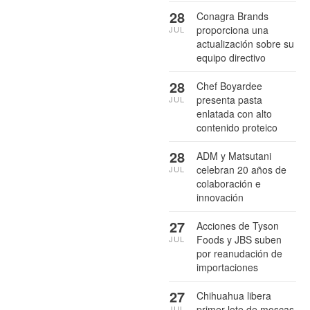
28
Conagra Brands
proporciona una
JUL
actualización sobre su
equipo directivo
28
Chef Boyardee
presenta pasta
JUL
enlatada con alto
contenido proteico
28
ADM y Matsutani
celebran 20 años de
JUL
colaboración e
innovación
27
Acciones de Tyson
Foods y JBS suben
JUL
por reanudación de
importaciones
27
Chihuahua libera
primer lote de moscas
JUL