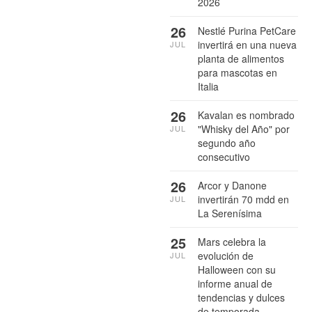
2026
26
Nestlé Purina PetCare
invertirá en una nueva
JUL
planta de alimentos
para mascotas en
Italia
26
Kavalan es nombrado
"Whisky del Año" por
JUL
segundo año
consecutivo
26
Arcor y Danone
invertirán 70 mdd en
JUL
La Serenísima
25
Mars celebra la
evolución de
JUL
Halloween con su
informe anual de
tendencias y dulces
de temporada