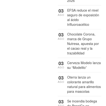
2026
03
EFSA reduce el nivel
seguro de exposición
AGO
al ácido
trifluoroacético
03
Chocolate Corona,
marca de Grupo
AGO
Nutresa, apuesta por
el cacao real y la
trazabilidad
03
Cerveza Modelo lanza
su “Modelito”
AGO
03
Oterra lanza un
colorante amarillo
AGO
natural para alimentos
para mascotas
03
Se incendia bodega
de PepsiCo en
AGO