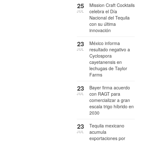
25
Mission Craft Cocktails
celebra el Día
JUL
Nacional del Tequila
con su última
innovación
23
México informa
resultado negativo a
JUL
Cyclospora
cayetanensis en
lechugas de Taylor
Farms
23
Bayer firma acuerdo
con RAGT para
JUL
comercializar a gran
escala trigo híbrido en
2030
23
Tequila mexicano
acumula
JUL
exportaciones por