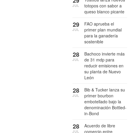
29
totopos con sabor a
JUL
queso blanco picante
29
FAO aprueba el
primer plan mundial
JUL
para la ganadería
sostenible
28
Bachoco invierte más
de 31 mdp para
JUL
reducir emisiones en
su planta de Nuevo
León
28
Bib & Tucker lanza su
primer bourbon
JUL
embotellado bajo la
denominación Bottled-
in-Bond
28
Acuerdo de libre
comercio entre
JUL