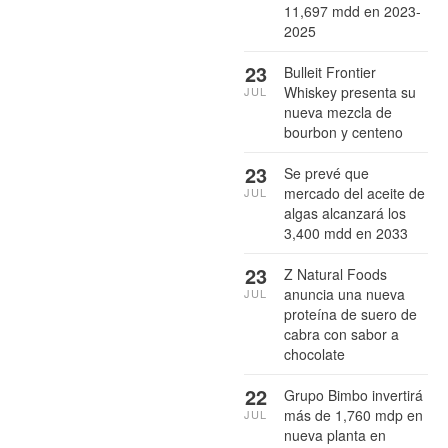
11,697 mdd en 2023-
2025
23
Bulleit Frontier
Whiskey presenta su
JUL
nueva mezcla de
bourbon y centeno
23
Se prevé que
mercado del aceite de
JUL
algas alcanzará los
3,400 mdd en 2033
23
Z Natural Foods
anuncia una nueva
JUL
proteína de suero de
cabra con sabor a
chocolate
22
Grupo Bimbo invertirá
más de 1,760 mdp en
JUL
nueva planta en