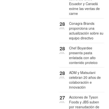
Ecuador y Canadá
exime las ventas de
carne
28
Conagra Brands
proporciona una
JUL
actualización sobre su
equipo directivo
28
Chef Boyardee
presenta pasta
JUL
enlatada con alto
contenido proteico
28
ADM y Matsutani
celebran 20 años de
JUL
colaboración e
innovación
27
Acciones de Tyson
Foods y JBS suben
JUL
por reanudación de