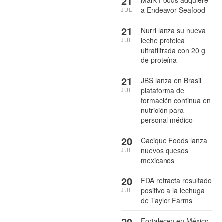
21
Mark Foods adquiere
a Endeavor Seafood
JUL
21
Nurri lanza su nueva
leche proteica
JUL
ultrafiltrada con 20 g
de proteína
21
JBS lanza en Brasil
plataforma de
JUL
formación continua en
nutrición para
personal médico
20
Cacique Foods lanza
nuevos quesos
JUL
mexicanos
20
FDA retracta resultado
positivo a la lechuga
JUL
de Taylor Farms
20
Fortalecen en México