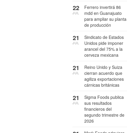
22
Ferrero invertirá 86
mdd en Guanajuato
JUL
para ampliar su planta
de producción
21
Sindicato de Estados
Unidos pide imponer
JUL
arancel del 75% a la
cerveza mexicana
21
Reino Unido y Suiza
cierran acuerdo que
JUL
agiliza exportaciones
cárnicas británicas
21
Sigma Foods publica
sus resultados
JUL
financieros del
segundo trimestre de
2026