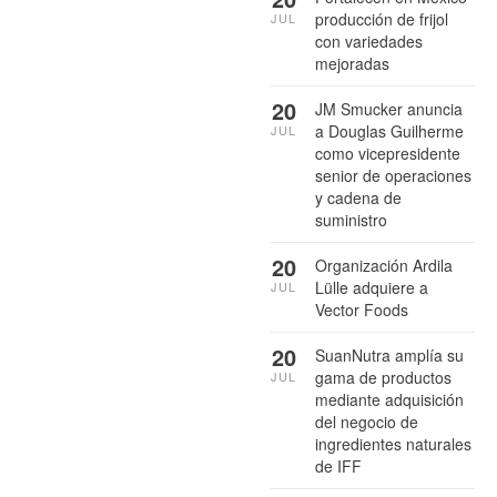
producción de frijol
JUL
con variedades
mejoradas
20
JM Smucker anuncia
a Douglas Guilherme
JUL
como vicepresidente
senior de operaciones
y cadena de
suministro
20
Organización Ardila
Lülle adquiere a
JUL
Vector Foods
20
SuanNutra amplía su
gama de productos
JUL
mediante adquisición
del negocio de
ingredientes naturales
de IFF