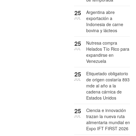
25
Argentina abre
exportación a
JUL
Indonesia de carne
bovina y lácteos
25
Nutresa compra
Helados Tío Rico para
JUL
expandirse en
Venezuela
25
Etiquetado obligatorio
de origen costaría 893
JUL
mde al año a la
cadena cárnica de
Estados Unidos
25
Ciencia e innovación
trazan la nueva ruta
JUL
alimentaria mundial en
Expo IFT FIRST 2026