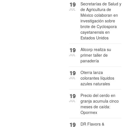
19
Secretarías de Salud y
de Agricultura de
JUL
México colaboran en
investigación sobre
brote de Cyclospora
cayetanensis en
Estados Unidos
19
Alicorp realiza su
primer taller de
JUL
panadería
19
Oterra lanza
colorantes líquidos
JUL
azules naturales
19
Precio del cerdo en
granja acumula cinco
JUL
meses de caída:
Opormex
19
DR Flavors &