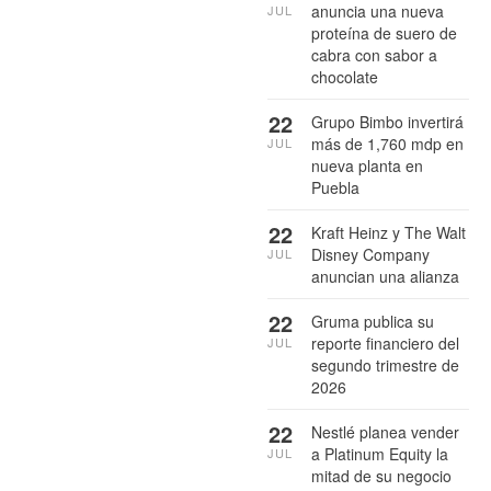
anuncia una nueva
JUL
proteína de suero de
cabra con sabor a
chocolate
22
Grupo Bimbo invertirá
más de 1,760 mdp en
JUL
nueva planta en
Puebla
22
Kraft Heinz y The Walt
Disney Company
JUL
anuncian una alianza
22
Gruma publica su
reporte financiero del
JUL
segundo trimestre de
2026
22
Nestlé planea vender
a Platinum Equity la
JUL
mitad de su negocio