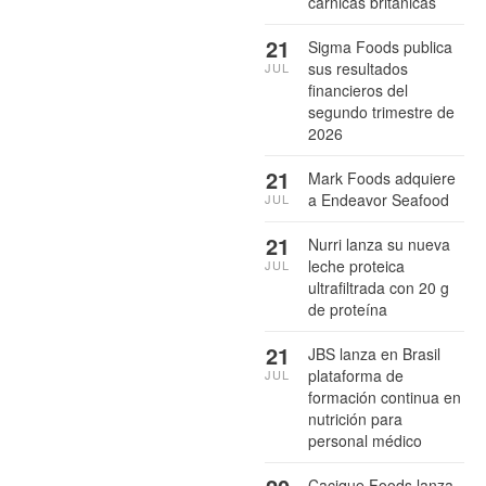
cárnicas británicas
21
Sigma Foods publica
sus resultados
JUL
financieros del
segundo trimestre de
2026
21
Mark Foods adquiere
a Endeavor Seafood
JUL
21
Nurri lanza su nueva
leche proteica
JUL
ultrafiltrada con 20 g
de proteína
21
JBS lanza en Brasil
plataforma de
JUL
formación continua en
nutrición para
personal médico
Cacique Foods lanza