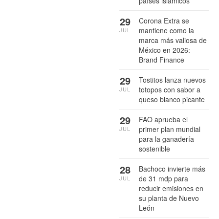
países islámicos
29
Corona Extra se
mantiene como la
JUL
marca más valiosa de
México en 2026:
Brand Finance
29
Tostitos lanza nuevos
totopos con sabor a
JUL
queso blanco picante
29
FAO aprueba el
primer plan mundial
JUL
para la ganadería
sostenible
28
Bachoco invierte más
de 31 mdp para
JUL
reducir emisiones en
su planta de Nuevo
León