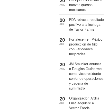
20
nuevos quesos
JUL
mexicanos
20
FDA retracta resultado
positivo a la lechuga
JUL
de Taylor Farms
20
Fortalecen en México
producción de frijol
JUL
con variedades
mejoradas
20
JM Smucker anuncia
a Douglas Guilherme
JUL
como vicepresidente
senior de operaciones
y cadena de
suministro
20
Organización Ardila
Lülle adquiere a
JUL
Vector Foods