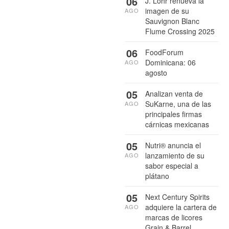
06
J. Lohr renueva la
imagen de su
AGO
Sauvignon Blanc
Flume Crossing 2025
06
FoodForum
Dominicana: 06
AGO
agosto
05
Analizan venta de
SuKarne, una de las
AGO
principales firmas
cárnicas mexicanas
05
Nutri® anuncia el
lanzamiento de su
AGO
sabor especial a
plátano
05
Next Century Spirits
adquiere la cartera de
AGO
marcas de licores
Grain & Barrel