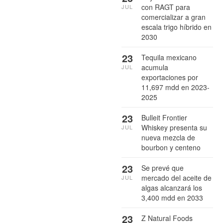
con RAGT para
JUL
comercializar a gran
escala trigo híbrido en
2030
23
Tequila mexicano
acumula
JUL
exportaciones por
11,697 mdd en 2023-
2025
23
Bulleit Frontier
Whiskey presenta su
JUL
nueva mezcla de
bourbon y centeno
23
Se prevé que
mercado del aceite de
JUL
algas alcanzará los
3,400 mdd en 2033
23
Z Natural Foods