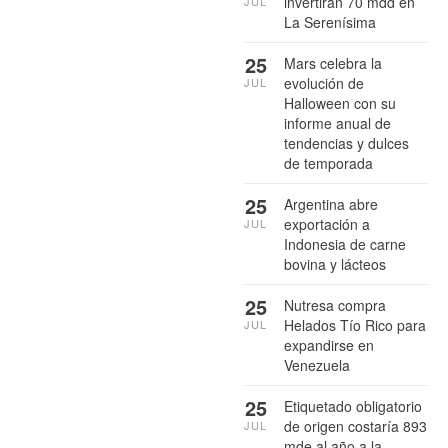
invertirán 70 mdd en
JUL
La Serenísima
25
Mars celebra la
evolución de
JUL
Halloween con su
informe anual de
tendencias y dulces
de temporada
25
Argentina abre
exportación a
JUL
Indonesia de carne
bovina y lácteos
25
Nutresa compra
Helados Tío Rico para
JUL
expandirse en
Venezuela
25
Etiquetado obligatorio
de origen costaría 893
JUL
mde al año a la