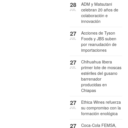
28
ADM y Matsutani
celebran 20 años de
JUL
colaboración e
innovación
27
Acciones de Tyson
Foods y JBS suben
JUL
por reanudación de
importaciones
27
Chihuahua libera
primer lote de moscas
JUL
estériles del gusano
barrenador
producidas en
Chiapas
27
Ethica Wines refuerza
su compromiso con la
JUL
formación enológica
27
Coca-Cola FEMSA,