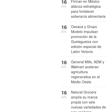
16
Firman en México
alianza estratégica
JUL
para fortalecer
soberanía alimentaria
16
Oaxaca y Grupo
Modelo impulsan
JUL
promoción de la
Guelaguetza con
edición especial de
Latón Victoria
16
General Mills, ADM y
Walmart aceleran
JUL
agricultura
regenerativa en el
Medio Oeste
16
Natural Grocers
amplía su marca
JUL
propia con seis
nuevas variedades de
pan orgánico