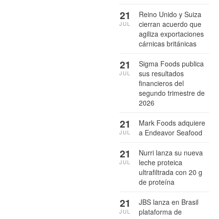
21
Reino Unido y Suiza
cierran acuerdo que
JUL
agiliza exportaciones
cárnicas británicas
21
Sigma Foods publica
sus resultados
JUL
financieros del
segundo trimestre de
2026
21
Mark Foods adquiere
a Endeavor Seafood
JUL
21
Nurri lanza su nueva
leche proteica
JUL
ultrafiltrada con 20 g
de proteína
21
JBS lanza en Brasil
plataforma de
JUL