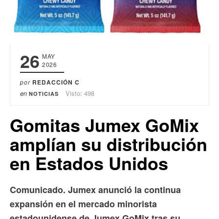
26
MAY
2026
por
REDACCIÓN C
en
Visto: 498
NOTICIAS
Gomitas Jumex GoMix
amplían su distribución
en Estados Unidos
Comunicado. Jumex anunció la continua
expansión en el mercado minorista
estadounidense de Jumex GoMix tras su