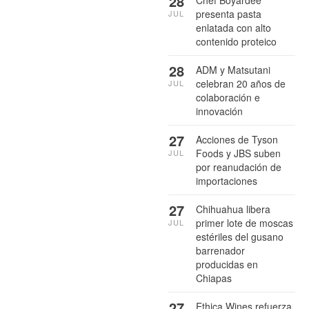
28
presenta pasta
JUL
enlatada con alto
contenido proteico
28
ADM y Matsutani
celebran 20 años de
JUL
colaboración e
innovación
27
Acciones de Tyson
Foods y JBS suben
JUL
por reanudación de
importaciones
27
Chihuahua libera
primer lote de moscas
JUL
estériles del gusano
barrenador
producidas en
Chiapas
27
Ethica Wines refuerza