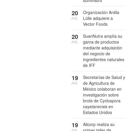
suministro
20
Organización Ardila
Lülle adquiere a
JUL
Vector Foods
20
SuanNutra amplía su
gama de productos
JUL
mediante adquisición
del negocio de
ingredientes naturales
de IFF
19
Secretarías de Salud y
de Agricultura de
JUL
México colaboran en
investigación sobre
brote de Cyclospora
cayetanensis en
Estados Unidos
19
Alicorp realiza su
primer taller de
JUL