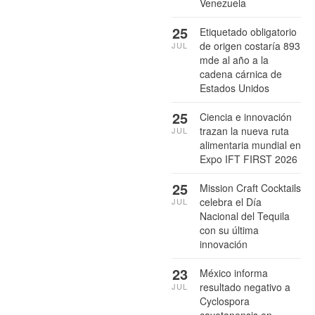
Venezuela
25
Etiquetado obligatorio
de origen costaría 893
JUL
mde al año a la
cadena cárnica de
Estados Unidos
25
Ciencia e innovación
trazan la nueva ruta
JUL
alimentaria mundial en
Expo IFT FIRST 2026
25
Mission Craft Cocktails
celebra el Día
JUL
Nacional del Tequila
con su última
innovación
23
México informa
resultado negativo a
JUL
Cyclospora
cayetanensis en