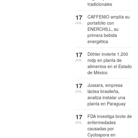
tradicionales
17
CAFFENIO amplía su
portafolio con
JUL
ENERCHILL, su
primera bebida
energética
17
Döhler invierte 1,200
mdp en planta de
JUL
alimentos en el Estado
de México
17
Jussara, empresa
láctea brasileña,
JUL
analiza instalar una
planta en Paraguay
17
FDA investiga brote de
enfermedades
JUL
causadas por
Cyclospora en