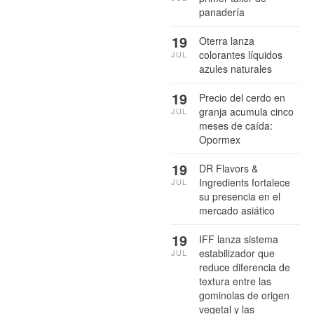
panadería
19
Oterra lanza
colorantes líquidos
JUL
azules naturales
19
Precio del cerdo en
granja acumula cinco
JUL
meses de caída:
Opormex
19
DR Flavors &
Ingredients fortalece
JUL
su presencia en el
mercado asiático
19
IFF lanza sistema
estabilizador que
JUL
reduce diferencia de
textura entre las
gominolas de origen
vegetal y las