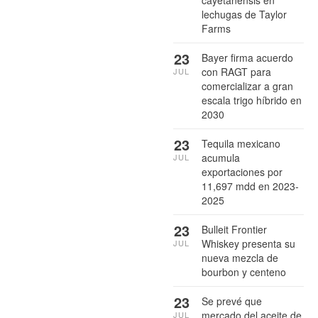
lechugas de Taylor
Farms
23
Bayer firma acuerdo
con RAGT para
JUL
comercializar a gran
escala trigo híbrido en
2030
23
Tequila mexicano
acumula
JUL
exportaciones por
11,697 mdd en 2023-
2025
23
Bulleit Frontier
Whiskey presenta su
JUL
nueva mezcla de
bourbon y centeno
23
Se prevé que
mercado del aceite de
JUL