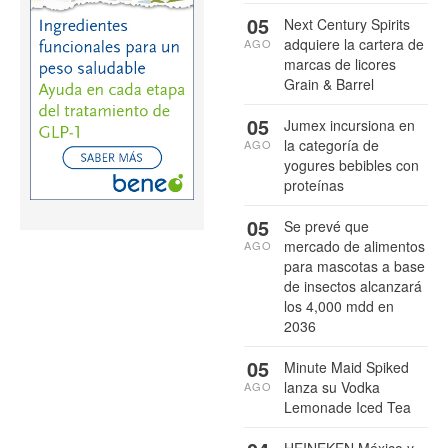
05
Next Century Spirits
adquiere la cartera de
AGO
marcas de licores
Grain & Barrel
05
Jumex incursiona en
la categoría de
AGO
yogures bebibles con
proteínas
05
Se prevé que
mercado de alimentos
AGO
para mascotas a base
de insectos alcanzará
los 4,000 mdd en
2036
05
Minute Maid Spiked
lanza su Vodka
AGO
Lemonade Iced Tea
HEINEKEN México y