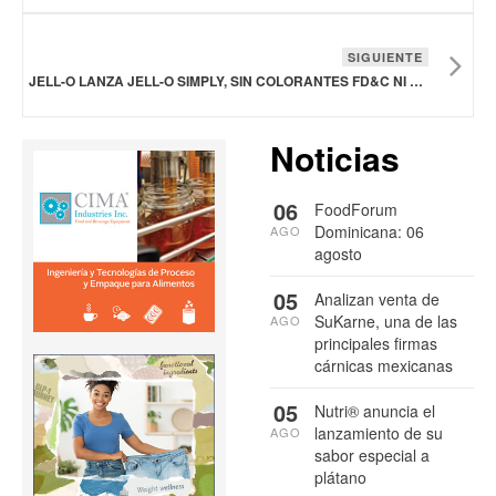
SIGUIENTE
JELL-O LANZA JELL-O SIMPLY, SIN COLORANTES FD&C NI EDULCORANTES ARTIFICIALES
Noticias
06
FoodForum
Dominicana: 06
AGO
agosto
05
Analizan venta de
SuKarne, una de las
AGO
principales firmas
cárnicas mexicanas
05
Nutri® anuncia el
lanzamiento de su
AGO
sabor especial a
plátano