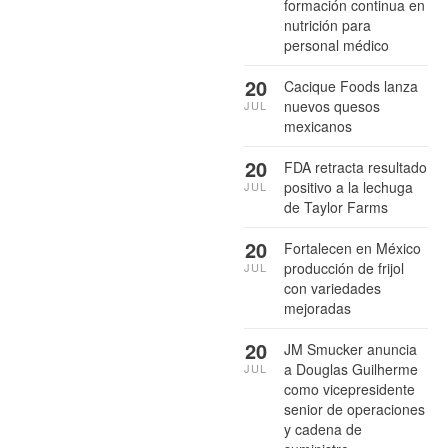
formación continua en
nutrición para
personal médico
20
Cacique Foods lanza
nuevos quesos
JUL
mexicanos
20
FDA retracta resultado
positivo a la lechuga
JUL
de Taylor Farms
20
Fortalecen en México
producción de frijol
JUL
con variedades
mejoradas
20
JM Smucker anuncia
a Douglas Guilherme
JUL
como vicepresidente
senior de operaciones
y cadena de