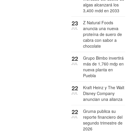
algas alcanzará los
3,400 mdd en 2033
23
Z Natural Foods
anuncia una nueva
JUL
proteína de suero de
cabra con sabor a
chocolate
22
Grupo Bimbo invertirá
más de 1,760 mdp en
JUL
nueva planta en
Puebla
22
Kraft Heinz y The Walt
Disney Company
JUL
anuncian una alianza
22
Gruma publica su
reporte financiero del
JUL
segundo trimestre de
2026