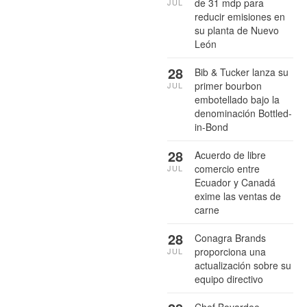
de 31 mdp para
JUL
reducir emisiones en
su planta de Nuevo
León
28
Bib & Tucker lanza su
primer bourbon
JUL
embotellado bajo la
denominación Bottled-
in-Bond
28
Acuerdo de libre
comercio entre
JUL
Ecuador y Canadá
exime las ventas de
carne
28
Conagra Brands
proporciona una
JUL
actualización sobre su
equipo directivo
Chef Boyardee