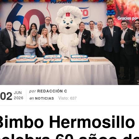
02
por
REDACCIÓN C
JUN
2026
en
Visto: 637
NOTICIAS
Bimbo Hermosillo