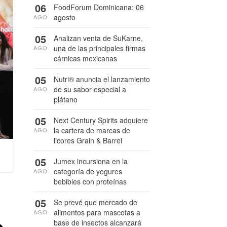
06
FoodForum Dominicana: 06
agosto
AGO
05
Analizan venta de SuKarne,
una de las principales firmas
AGO
cárnicas mexicanas
05
Nutri® anuncia el lanzamiento
de su sabor especial a
AGO
plátano
05
Next Century Spirits adquiere
la cartera de marcas de
AGO
licores Grain & Barrel
05
Jumex incursiona en la
categoría de yogures
AGO
bebibles con proteínas
05
Se prevé que mercado de
alimentos para mascotas a
AGO
base de insectos alcanzará