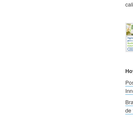
cal
Ho
Pos
Inn
Bra
de