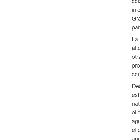
col
ini
Gra
pan
La 
alt
otr
pro
com
Des
est
nat
ell
agu
efi
agu