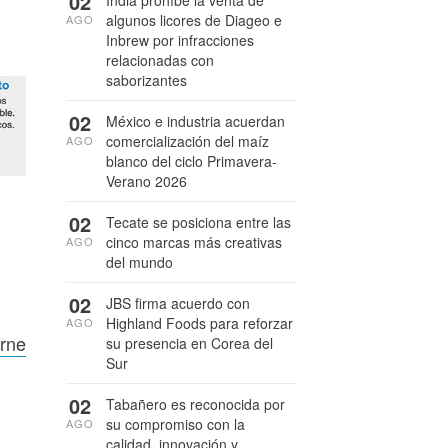
02
India prohíbe la venta de
algunos licores de Diageo e
AGO
Inbrew por infracciones
relacionadas con
saborizantes
02
México e industria acuerdan
comercialización del maíz
AGO
blanco del ciclo Primavera-
Verano 2026
02
Tecate se posiciona entre las
cinco marcas más creativas
AGO
del mundo
02
JBS firma acuerdo con
Highland Foods para reforzar
AGO
arne
su presencia en Corea del
Sur
02
Tabañero es reconocida por
su compromiso con la
AGO
calidad, innovación y