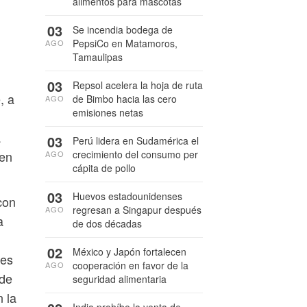
alimentos para mascotas
03
Se incendia bodega de
PepsiCo en Matamoros,
AGO
Tamaulipas
03
Repsol acelera la hoja de ruta
, a
de Bimbo hacia las cero
AGO
emisiones netas
a
03
Perú lidera en Sudamérica el
crecimiento del consumo per
 en
AGO
cápita de pollo
03
Huevos estadounidenses
con
regresan a Singapur después
AGO
a
de dos décadas
02
México y Japón fortalecen
tes
cooperación en favor de la
AGO
 de
seguridad alimentaria
 la