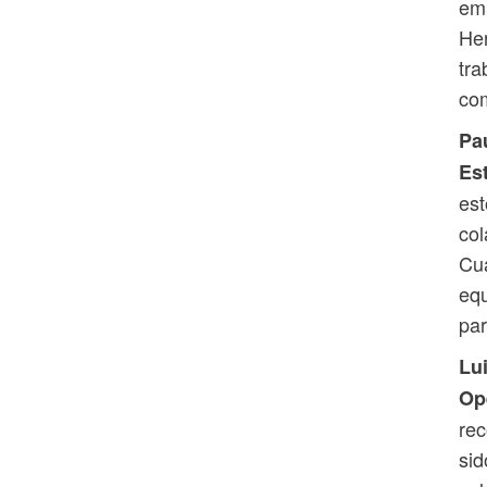
emp
Her
tra
com
Pau
Es
est
col
Cua
equ
par
Lu
Op
rec
sid