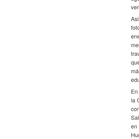
ver
Asi
fot
ene
med
tra
que
más
edu
En 
la 
con
Sal
en 
Hum