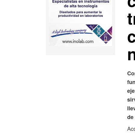
t
Co
fu
ej
si
lle
de 
Aco