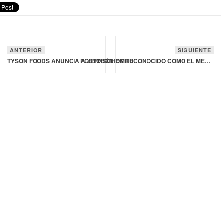
ANTERIOR
SIGUIENTE
TYSON FOODS ANUNCIA A JEFF SCHOMBURGER COMO SU NUEVO PRESIDENTE Y DIRECTOR EJECUTIVO
POSTOBÓN ES RECONOCIDO COMO EL MEJOR PROVEEDOR EN INNOVACIÓN DEL AÑO 2025