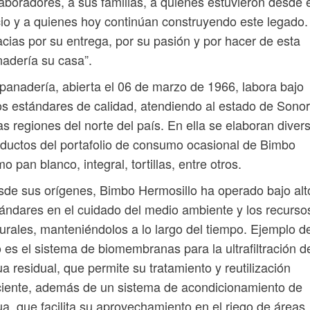
aboradores, a sus familias, a quienes estuvieron desde e
cio y a quienes hoy continúan construyendo este legado.
cias por su entrega, por su pasión y por hacer de esta
adería su casa”.
panadería, abierta el 06 de marzo de 1966, labora bajo
os estándares de calidad, atendiendo al estado de Sonor
as regiones del norte del país. En ella se elaboran diver
ductos del portafolio de consumo ocasional de Bimbo
o pan blanco, integral, tortillas, entre otros.
de sus orígenes, Bimbo Hermosillo ha operado bajo alt
ándares en el cuidado del medio ambiente y los recurso
urales, manteniéndolos a lo largo del tiempo. Ejemplo d
o es el sistema de biomembranas para la ultrafiltración d
a residual, que permite su tratamiento y reutilización
ciente, además de un sistema de acondicionamiento de
a, que facilita su aprovechamiento en el riego de áreas