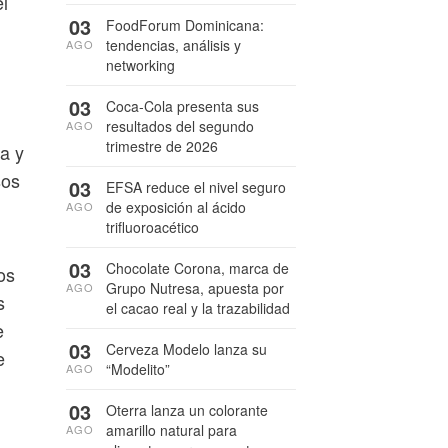
l
03
FoodForum Dominicana:
tendencias, análisis y
AGO
networking
03
Coca-Cola presenta sus
resultados del segundo
AGO
trimestre de 2026
a y
sos
03
EFSA reduce el nivel seguro
de exposición al ácido
AGO
trifluoroacético
03
Chocolate Corona, marca de
os
Grupo Nutresa, apuesta por
AGO
s
el cacao real y la trazabilidad
e
03
Cerveza Modelo lanza su
e
“Modelito”
AGO
03
Oterra lanza un colorante
amarillo natural para
AGO