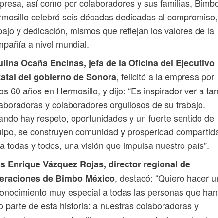
resa, así como por colaboradores y sus familias, Bimb
mosillo celebró seis décadas dedicadas al compromiso,
bajo y dedicación, mismos que reflejan los valores de la
pañía a nivel mundial.
lina Ocaña Encinas, jefa de la Oficina del Ejecutivo
, felicitó a la empresa por
tatal del gobierno de Sonora
os 60 años en Hermosillo, y dijo: “Es inspirador ver a ta
aboradoras y colaboradores orgullosos de su trabajo.
ndo hay respeto, oportunidades y un fuerte sentido de
ipo, se construyen comunidad y prosperidad compartid
a todas y todos, una visión que impulsa nuestro país”.
is Enrique Vázquez Rojas, director regional de
, destacó: “Quiero hacer u
eraciones de Bimbo México
onocimiento muy especial a todas las personas que han
o parte de esta historia: a nuestras colaboradoras y