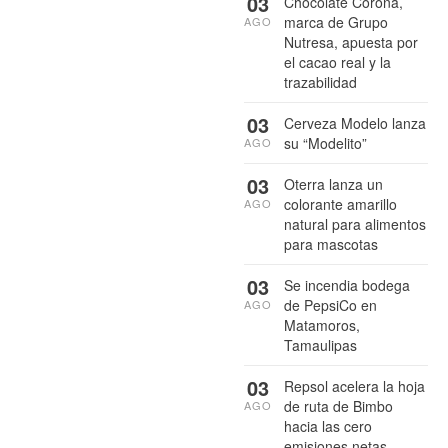
03
Chocolate Corona,
marca de Grupo
AGO
Nutresa, apuesta por
el cacao real y la
trazabilidad
03
Cerveza Modelo lanza
su “Modelito”
AGO
03
Oterra lanza un
colorante amarillo
AGO
natural para alimentos
para mascotas
03
Se incendia bodega
de PepsiCo en
AGO
Matamoros,
Tamaulipas
03
Repsol acelera la hoja
de ruta de Bimbo
AGO
hacia las cero
emisiones netas