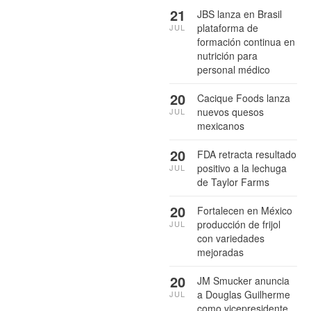
21
JBS lanza en Brasil
plataforma de
JUL
formación continua en
nutrición para
personal médico
20
Cacique Foods lanza
nuevos quesos
JUL
mexicanos
20
FDA retracta resultado
positivo a la lechuga
JUL
de Taylor Farms
20
Fortalecen en México
producción de frijol
JUL
con variedades
mejoradas
20
JM Smucker anuncia
a Douglas Guilherme
JUL
como vicepresidente