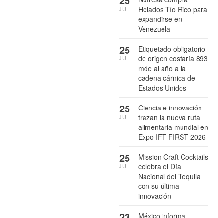
25
Helados Tío Rico para
JUL
expandirse en
Venezuela
25
Etiquetado obligatorio
de origen costaría 893
JUL
mde al año a la
cadena cárnica de
Estados Unidos
25
Ciencia e innovación
trazan la nueva ruta
JUL
alimentaria mundial en
Expo IFT FIRST 2026
25
Mission Craft Cocktails
celebra el Día
JUL
Nacional del Tequila
con su última
innovación
23
México informa