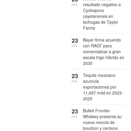
resultado negativo a
JUL
Cyclospora
cayetanensis en
lechugas de Taylor
Farms
23
Bayer firma acuerdo
con RAGT para
JUL
comercializar a gran
escala trigo híbrido en
2030
23
Tequila mexicano
acumula
JUL
exportaciones por
11,697 mdd en 2023-
2025
23
Bulleit Frontier
Whiskey presenta su
JUL
nueva mezcla de
bourbon y centeno