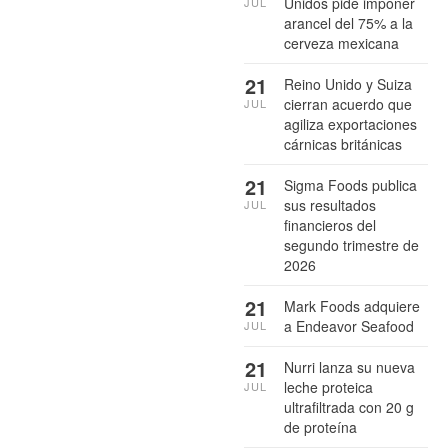
Unidos pide imponer
JUL
arancel del 75% a la
cerveza mexicana
21
Reino Unido y Suiza
cierran acuerdo que
JUL
agiliza exportaciones
cárnicas británicas
21
Sigma Foods publica
sus resultados
JUL
financieros del
segundo trimestre de
2026
21
Mark Foods adquiere
a Endeavor Seafood
JUL
21
Nurri lanza su nueva
leche proteica
JUL
ultrafiltrada con 20 g
de proteína