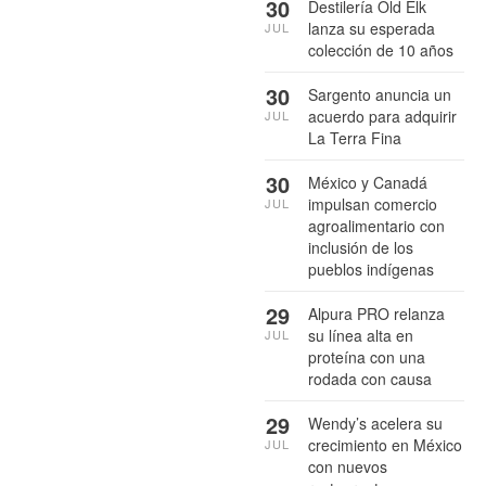
30
Destilería Old Elk
lanza su esperada
JUL
colección de 10 años
30
Sargento anuncia un
acuerdo para adquirir
JUL
La Terra Fina
30
México y Canadá
impulsan comercio
JUL
agroalimentario con
inclusión de los
pueblos indígenas
29
Alpura PRO relanza
su línea alta en
JUL
proteína con una
rodada con causa
29
Wendy’s acelera su
crecimiento en México
JUL
con nuevos