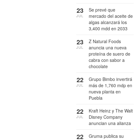
23
Se prevé que
mercado del aceite de
JUL
algas alcanzará los
3,400 mdd en 2033
23
Z Natural Foods
anuncia una nueva
JUL
proteína de suero de
cabra con sabor a
chocolate
22
Grupo Bimbo invertirá
más de 1,760 mdp en
JUL
nueva planta en
Puebla
22
Kraft Heinz y The Walt
Disney Company
JUL
anuncian una alianza
22
Gruma publica su