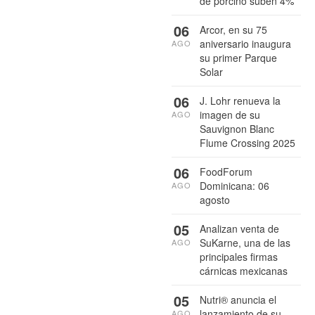
de porcino suben 4%
06
Arcor, en su 75
aniversario inaugura
AGO
su primer Parque
Solar
06
J. Lohr renueva la
imagen de su
AGO
Sauvignon Blanc
Flume Crossing 2025
06
FoodForum
Dominicana: 06
AGO
agosto
05
Analizan venta de
SuKarne, una de las
AGO
principales firmas
cárnicas mexicanas
05
Nutri® anuncia el
lanzamiento de su
AGO