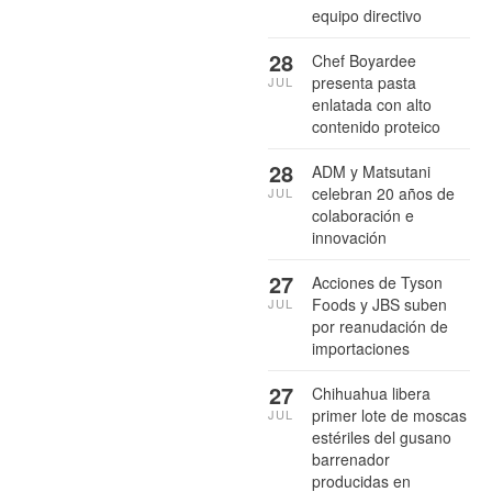
equipo directivo
28
Chef Boyardee
presenta pasta
JUL
enlatada con alto
contenido proteico
28
ADM y Matsutani
celebran 20 años de
JUL
colaboración e
innovación
27
Acciones de Tyson
Foods y JBS suben
JUL
por reanudación de
importaciones
27
Chihuahua libera
primer lote de moscas
JUL
estériles del gusano
barrenador
producidas en