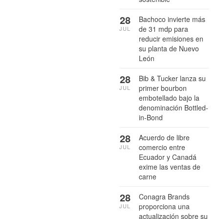
28
Bachoco invierte más
de 31 mdp para
JUL
reducir emisiones en
su planta de Nuevo
León
28
Bib & Tucker lanza su
primer bourbon
JUL
embotellado bajo la
denominación Bottled-
in-Bond
28
Acuerdo de libre
comercio entre
JUL
Ecuador y Canadá
exime las ventas de
carne
28
Conagra Brands
proporciona una
JUL
actualización sobre su