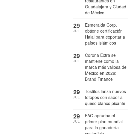
restaurantes en
Guadalajara y Ciudad
de México
29
Esmeralda Corp.
obtiene certificación
JUL
Halal para exportar a
países islámicos
29
Corona Extra se
mantiene como la
JUL
marca más valiosa de
México en 2026:
Brand Finance
29
Tostitos lanza nuevos
totopos con sabor a
JUL
queso blanco picante
29
FAO aprueba el
primer plan mundial
JUL
para la ganadería
sostenible