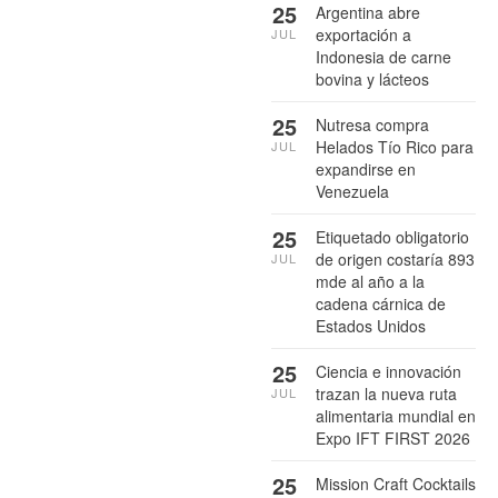
25
Argentina abre
exportación a
JUL
Indonesia de carne
bovina y lácteos
25
Nutresa compra
Helados Tío Rico para
JUL
expandirse en
Venezuela
25
Etiquetado obligatorio
de origen costaría 893
JUL
mde al año a la
cadena cárnica de
Estados Unidos
25
Ciencia e innovación
trazan la nueva ruta
JUL
alimentaria mundial en
Expo IFT FIRST 2026
25
Mission Craft Cocktails