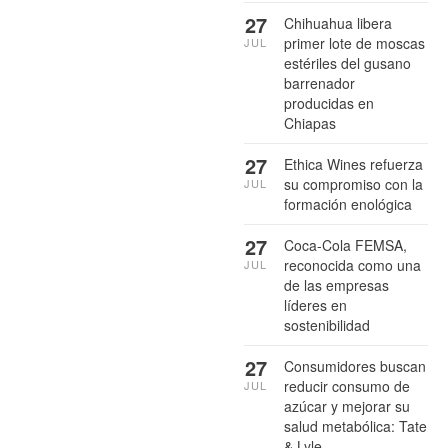
27
Chihuahua libera
primer lote de moscas
JUL
estériles del gusano
barrenador
producidas en
Chiapas
27
Ethica Wines refuerza
su compromiso con la
JUL
formación enológica
27
Coca-Cola FEMSA,
reconocida como una
JUL
de las empresas
líderes en
sostenibilidad
27
Consumidores buscan
reducir consumo de
JUL
azúcar y mejorar su
salud metabólica: Tate
& Lyle