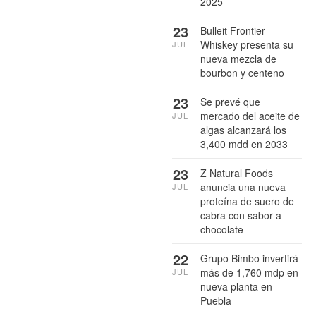
2025
23
Bulleit Frontier
Whiskey presenta su
JUL
nueva mezcla de
bourbon y centeno
23
Se prevé que
mercado del aceite de
JUL
algas alcanzará los
3,400 mdd en 2033
23
Z Natural Foods
anuncia una nueva
JUL
proteína de suero de
cabra con sabor a
chocolate
22
Grupo Bimbo invertirá
más de 1,760 mdp en
JUL
nueva planta en
Puebla