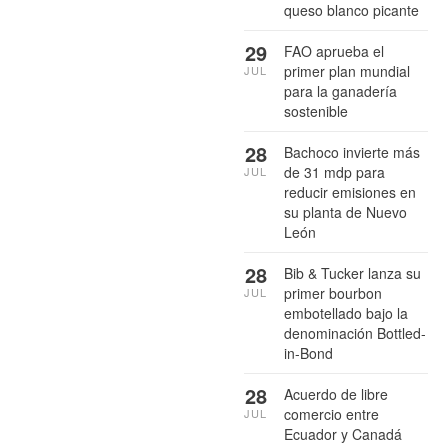
queso blanco picante
29
FAO aprueba el
primer plan mundial
JUL
para la ganadería
sostenible
28
Bachoco invierte más
de 31 mdp para
JUL
reducir emisiones en
su planta de Nuevo
León
28
Bib & Tucker lanza su
primer bourbon
JUL
embotellado bajo la
denominación Bottled-
in-Bond
28
Acuerdo de libre
comercio entre
JUL
Ecuador y Canadá