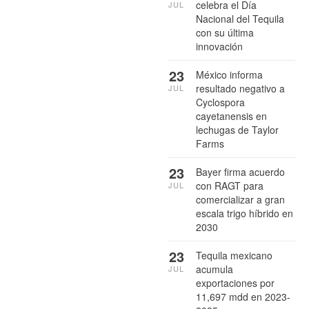
celebra el Día
JUL
Nacional del Tequila
con su última
innovación
23
México informa
resultado negativo a
JUL
Cyclospora
cayetanensis en
lechugas de Taylor
Farms
23
Bayer firma acuerdo
con RAGT para
JUL
comercializar a gran
escala trigo híbrido en
2030
23
Tequila mexicano
acumula
JUL
exportaciones por
11,697 mdd en 2023-