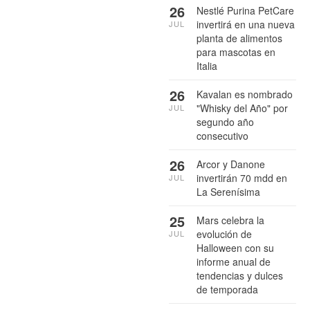
26
Nestlé Purina PetCare
invertirá en una nueva
JUL
planta de alimentos
para mascotas en
Italia
26
Kavalan es nombrado
"Whisky del Año" por
JUL
segundo año
consecutivo
26
Arcor y Danone
invertirán 70 mdd en
JUL
La Serenísima
25
Mars celebra la
evolución de
JUL
Halloween con su
informe anual de
tendencias y dulces
de temporada