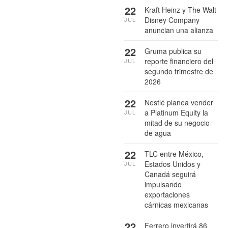
22
Kraft Heinz y The Walt
Disney Company
JUL
anuncian una alianza
22
Gruma publica su
reporte financiero del
JUL
segundo trimestre de
2026
22
Nestlé planea vender
a Platinum Equity la
JUL
mitad de su negocio
de agua
22
TLC entre México,
Estados Unidos y
JUL
Canadá seguirá
impulsando
exportaciones
cárnicas mexicanas
22
Ferrero invertirá 86