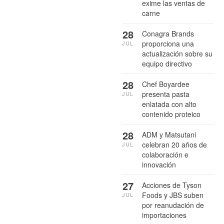
exime las ventas de
carne
28
Conagra Brands
proporciona una
JUL
actualización sobre su
equipo directivo
28
Chef Boyardee
presenta pasta
JUL
enlatada con alto
contenido proteico
28
ADM y Matsutani
celebran 20 años de
JUL
colaboración e
innovación
27
Acciones de Tyson
Foods y JBS suben
JUL
por reanudación de
importaciones