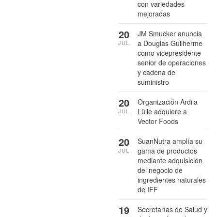
con variedades
mejoradas
20
JM Smucker anuncia
a Douglas Guilherme
JUL
como vicepresidente
senior de operaciones
y cadena de
suministro
20
Organización Ardila
Lülle adquiere a
JUL
Vector Foods
20
SuanNutra amplía su
gama de productos
JUL
mediante adquisición
del negocio de
ingredientes naturales
de IFF
19
Secretarías de Salud y