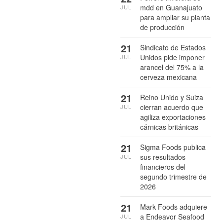
mdd en Guanajuato
JUL
para ampliar su planta
de producción
21
Sindicato de Estados
Unidos pide imponer
JUL
arancel del 75% a la
cerveza mexicana
21
Reino Unido y Suiza
cierran acuerdo que
JUL
agiliza exportaciones
cárnicas británicas
21
Sigma Foods publica
sus resultados
JUL
financieros del
segundo trimestre de
2026
21
Mark Foods adquiere
a Endeavor Seafood
JUL