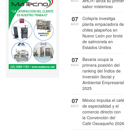
AHOY! lanza su primer
AGO
sabor misterioso
07
Cofepris investiga
planta empacadora de
AGO
chiles jalapeños en
Nuevo León por brote
de salmonela en
Estados Unidos
07
Bavaria ocupa la
primera posición del
AGO
ranking del Índice de
Inversión Social y
Ambiental Empresarial
2025
07
México impulsa el café
de especialidad y el
AGO
comercio directo con
la Convención del
Café Oaxaqueño 2026