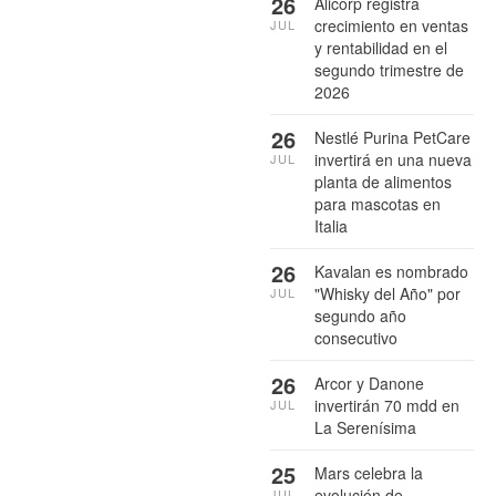
26
Alicorp registra
crecimiento en ventas
JUL
y rentabilidad en el
segundo trimestre de
2026
26
Nestlé Purina PetCare
invertirá en una nueva
JUL
planta de alimentos
para mascotas en
Italia
26
Kavalan es nombrado
"Whisky del Año" por
JUL
segundo año
consecutivo
26
Arcor y Danone
invertirán 70 mdd en
JUL
La Serenísima
25
Mars celebra la
evolución de
JUL