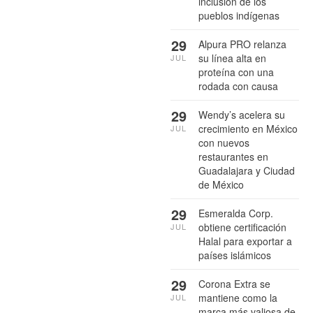
inclusión de los
pueblos indígenas
29
Alpura PRO relanza
su línea alta en
JUL
proteína con una
rodada con causa
29
Wendy’s acelera su
crecimiento en México
JUL
con nuevos
restaurantes en
Guadalajara y Ciudad
de México
29
Esmeralda Corp.
obtiene certificación
JUL
Halal para exportar a
países islámicos
29
Corona Extra se
mantiene como la
JUL
marca más valiosa de