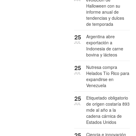
Halloween con su
informe anual de
tendencias y dulces
de temporada
25
Argentina abre
exportación a
JUL
Indonesia de carne
bovina y lácteos
25
Nutresa compra
Helados Tío Rico para
JUL
expandirse en
Venezuela
25
Etiquetado obligatorio
de origen costaría 893
JUL
mde al año a la
cadena cárnica de
Estados Unidos
25
Ciencia e innovación