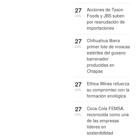
27
Acciones de Tyson
Foods y JBS suben
JUL
por reanudación de
importaciones
27
Chihuahua libera
primer lote de moscas
JUL
estériles del gusano
barrenador
producidas en
Chiapas
27
Ethica Wines refuerza
su compromiso con la
JUL
formación enológica
27
Coca-Cola FEMSA,
reconocida como una
JUL
de las empresas
líderes en
sostenibilidad