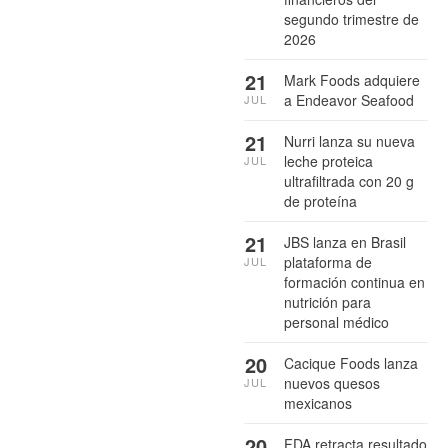
segundo trimestre de
2026
21
Mark Foods adquiere
a Endeavor Seafood
JUL
21
Nurri lanza su nueva
leche proteica
JUL
ultrafiltrada con 20 g
de proteína
21
JBS lanza en Brasil
plataforma de
JUL
formación continua en
nutrición para
personal médico
20
Cacique Foods lanza
nuevos quesos
JUL
mexicanos
20
FDA retracta resultado