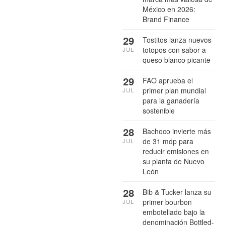
México en 2026:
Brand Finance
29
Tostitos lanza nuevos
totopos con sabor a
JUL
queso blanco picante
29
FAO aprueba el
primer plan mundial
JUL
para la ganadería
sostenible
28
Bachoco invierte más
de 31 mdp para
JUL
reducir emisiones en
su planta de Nuevo
León
28
Bib & Tucker lanza su
primer bourbon
JUL
embotellado bajo la
denominación Bottled-