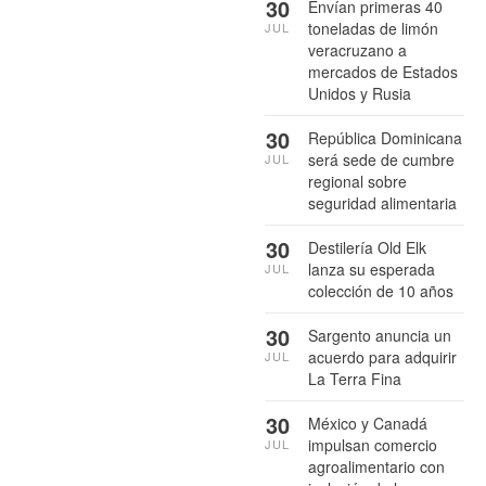
30
Envían primeras 40
toneladas de limón
JUL
veracruzano a
mercados de Estados
Unidos y Rusia
30
República Dominicana
será sede de cumbre
JUL
regional sobre
seguridad alimentaria
30
Destilería Old Elk
lanza su esperada
JUL
colección de 10 años
30
Sargento anuncia un
acuerdo para adquirir
JUL
La Terra Fina
30
México y Canadá
impulsan comercio
JUL
agroalimentario con