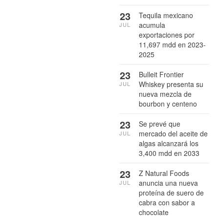
23
Tequila mexicano
acumula
JUL
exportaciones por
11,697 mdd en 2023-
2025
23
Bulleit Frontier
Whiskey presenta su
JUL
nueva mezcla de
bourbon y centeno
23
Se prevé que
mercado del aceite de
JUL
algas alcanzará los
3,400 mdd en 2033
23
Z Natural Foods
anuncia una nueva
JUL
proteína de suero de
cabra con sabor a
chocolate