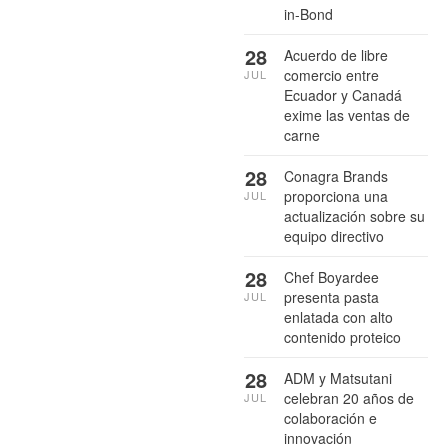
in-Bond
28
Acuerdo de libre
comercio entre
JUL
Ecuador y Canadá
exime las ventas de
carne
28
Conagra Brands
proporciona una
JUL
actualización sobre su
equipo directivo
28
Chef Boyardee
presenta pasta
JUL
enlatada con alto
contenido proteico
28
ADM y Matsutani
celebran 20 años de
JUL
colaboración e
innovación