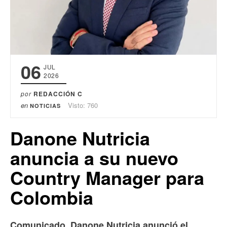
06
JUL
2026
por
REDACCIÓN C
en
Visto: 760
NOTICIAS
Danone Nutricia
anuncia a su nuevo
Country Manager para
Colombia
Comunicado.
Danone Nutricia anunció el