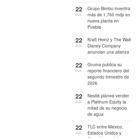
22
Grupo Bimbo invertirá
más de 1,760 mdp en
JUL
nueva planta en
Puebla
22
Kraft Heinz y The Walt
Disney Company
JUL
anuncian una alianza
22
Gruma publica su
reporte financiero del
JUL
segundo trimestre de
2026
22
Nestlé planea vender
a Platinum Equity la
JUL
mitad de su negocio
de agua
22
TLC entre México,
Estados Unidos y
JUL