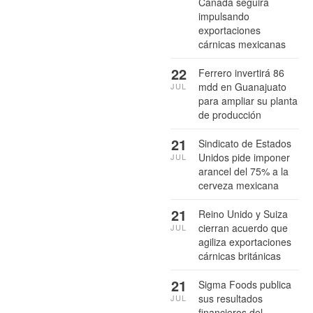
Canadá seguirá
impulsando
exportaciones
cárnicas mexicanas
22
Ferrero invertirá 86
mdd en Guanajuato
JUL
para ampliar su planta
de producción
21
Sindicato de Estados
Unidos pide imponer
JUL
arancel del 75% a la
cerveza mexicana
21
Reino Unido y Suiza
cierran acuerdo que
JUL
agiliza exportaciones
cárnicas británicas
21
Sigma Foods publica
sus resultados
JUL
financieros del