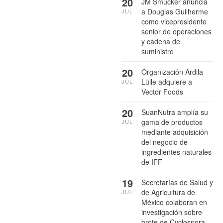
20
JM Smucker anuncia
a Douglas Guilherme
JUL
como vicepresidente
senior de operaciones
y cadena de
suministro
20
Organización Ardila
Lülle adquiere a
JUL
Vector Foods
20
SuanNutra amplía su
gama de productos
JUL
mediante adquisición
del negocio de
ingredientes naturales
de IFF
19
Secretarías de Salud y
de Agricultura de
JUL
México colaboran en
investigación sobre
brote de Cyclospora