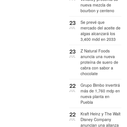
nueva mezcla de
bourbon y centeno
23
Se prevé que
mercado del aceite de
JUL
algas alcanzará los
3,400 mdd en 2033
23
Z Natural Foods
anuncia una nueva
JUL
proteína de suero de
cabra con sabor a
chocolate
22
Grupo Bimbo invertirá
más de 1,760 mdp en
JUL
nueva planta en
Puebla
22
Kraft Heinz y The Walt
Disney Company
JUL
anuncian una alianza