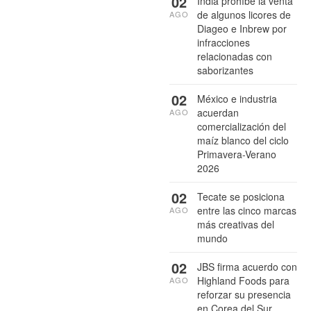
02
India prohíbe la venta
de algunos licores de
AGO
Diageo e Inbrew por
infracciones
relacionadas con
saborizantes
02
México e industria
acuerdan
AGO
comercialización del
maíz blanco del ciclo
Primavera-Verano
2026
02
Tecate se posiciona
entre las cinco marcas
AGO
más creativas del
mundo
02
JBS firma acuerdo con
Highland Foods para
AGO
reforzar su presencia
en Corea del Sur