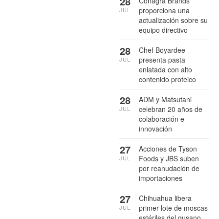
28
Conagra Brands
proporciona una
JUL
actualización sobre su
equipo directivo
28
Chef Boyardee
presenta pasta
JUL
enlatada con alto
contenido proteico
28
ADM y Matsutani
celebran 20 años de
JUL
colaboración e
innovación
27
Acciones de Tyson
Foods y JBS suben
JUL
por reanudación de
importaciones
27
Chihuahua libera
primer lote de moscas
JUL
estériles del gusano