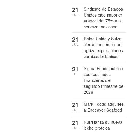
21
Sindicato de Estados
Unidos pide imponer
JUL
arancel del 75% a la
cerveza mexicana
21
Reino Unido y Suiza
cierran acuerdo que
JUL
agiliza exportaciones
cárnicas británicas
21
Sigma Foods publica
sus resultados
JUL
financieros del
segundo trimestre de
2026
21
Mark Foods adquiere
a Endeavor Seafood
JUL
21
Nurri lanza su nueva
leche proteica
JUL