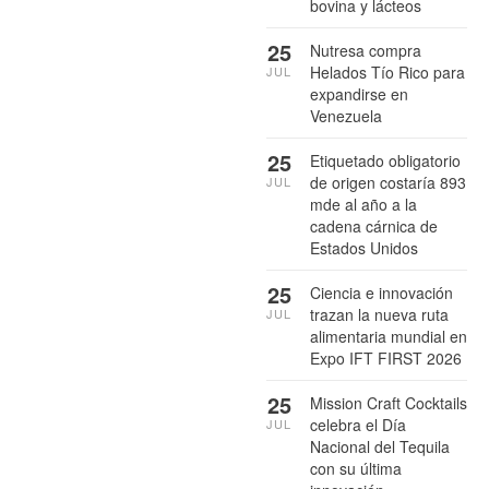
bovina y lácteos
25
Nutresa compra
Helados Tío Rico para
JUL
expandirse en
Venezuela
25
Etiquetado obligatorio
de origen costaría 893
JUL
mde al año a la
cadena cárnica de
Estados Unidos
25
Ciencia e innovación
trazan la nueva ruta
JUL
alimentaria mundial en
Expo IFT FIRST 2026
25
Mission Craft Cocktails
celebra el Día
JUL
Nacional del Tequila
con su última