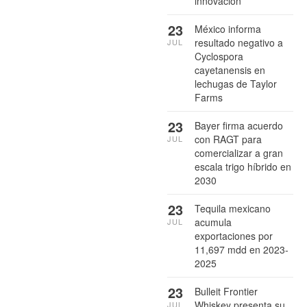
innovación
23
México informa
resultado negativo a
JUL
Cyclospora
cayetanensis en
lechugas de Taylor
Farms
23
Bayer firma acuerdo
con RAGT para
JUL
comercializar a gran
escala trigo híbrido en
2030
23
Tequila mexicano
acumula
JUL
exportaciones por
11,697 mdd en 2023-
2025
23
Bulleit Frontier
Whiskey presenta su
JUL