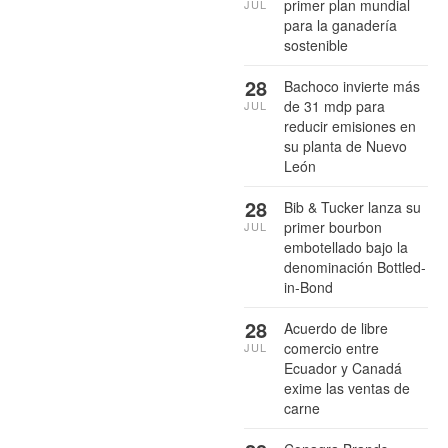
primer plan mundial
JUL
para la ganadería
sostenible
28
Bachoco invierte más
de 31 mdp para
JUL
reducir emisiones en
su planta de Nuevo
León
28
Bib & Tucker lanza su
primer bourbon
JUL
embotellado bajo la
denominación Bottled-
in-Bond
28
Acuerdo de libre
comercio entre
JUL
Ecuador y Canadá
exime las ventas de
carne