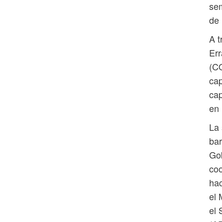
se
de 
A t
Err
(C
cap
ca
en 
La 
bar
Go
coo
hac
el 
el 