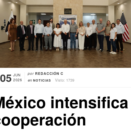
05
por
REDACCIÓN C
JUN
2026
en
Visto: 1739
NOTICIAS
éxico intensifica
cooperación