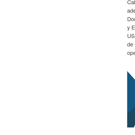
Cab
ade
Dom
y E
USD
de 
ope