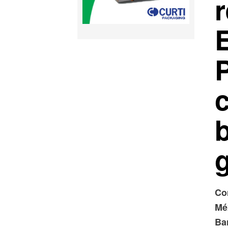
Co
Mé
Bar