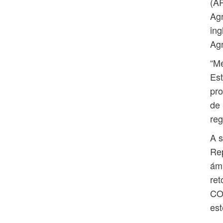
(AP
Agr
ing
Agr
“Mé
Est
pro
de 
reg
A s
Rep
ám
ret
CO
est