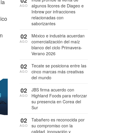
02
la
algunos licores de Diageo e
AGO
Inbrew por infracciones
relacionadas con
ico
saborizantes
ón
02
México e industria acuerdan
comercialización del maíz
AGO
blanco del ciclo Primavera-
Verano 2026
02
Tecate se posiciona entre las
cinco marcas más creativas
AGO
del mundo
02
JBS firma acuerdo con
Highland Foods para reforzar
AGO
su presencia en Corea del
Sur
02
Tabañero es reconocida por
su compromiso con la
AGO
calidad, innovación y