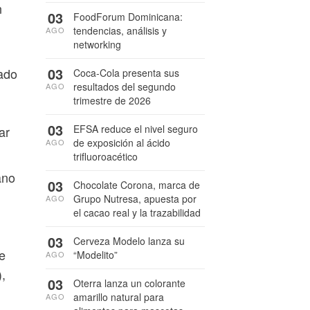
n
03
FoodForum Dominicana:
tendencias, análisis y
AGO
networking
03
ado
Coca-Cola presenta sus
resultados del segundo
AGO
trimestre de 2026
03
EFSA reduce el nivel seguro
ar
de exposición al ácido
AGO
trifluoroacético
ano
03
Chocolate Corona, marca de
Grupo Nutresa, apuesta por
AGO
el cacao real y la trazabilidad
03
Cerveza Modelo lanza su
re
“Modelito”
AGO
,
03
Oterra lanza un colorante
amarillo natural para
AGO