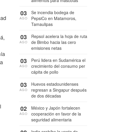
alimentos para mascotas
n
03
Se incendia bodega de
dad
PepsiCo en Matamoros,
AGO
Tamaulipas
03
Repsol acelera la hoja de ruta
á,
de Bimbo hacia las cero
AGO
emisiones netas
mía
03
Perú lidera en Sudamérica el
ra
crecimiento del consumo per
AGO
cápita de pollo
03
Huevos estadounidenses
regresan a Singapur después
AGO
de dos décadas
l
02
México y Japón fortalecen
cooperación en favor de la
AGO
seguridad alimentaria
India prohíbe la venta de