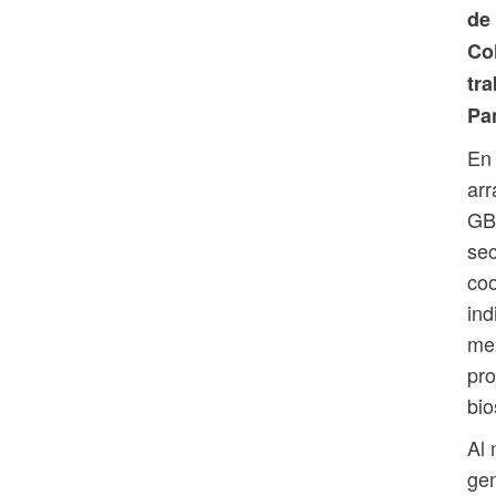
de
Co
tra
Pa
En 
arr
GB
sec
co
ind
mex
pro
bio
Al 
gen