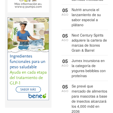
05
Nutri® anuncia el
lanzamiento de su
AGO
sabor especial a
plátano
05
Next Century Spirits
adquiere la cartera de
AGO
marcas de licores
Grain & Barrel
05
Jumex incursiona en
la categoría de
AGO
yogures bebibles con
proteínas
05
Se prevé que
mercado de alimentos
AGO
para mascotas a base
de insectos alcanzará
los 4,000 mdd en
2036