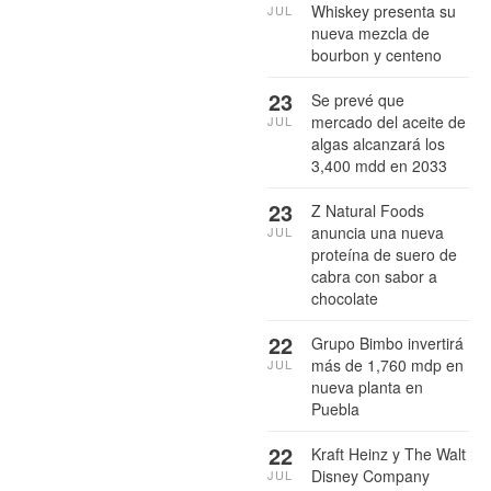
Whiskey presenta su
JUL
nueva mezcla de
bourbon y centeno
23
Se prevé que
mercado del aceite de
JUL
algas alcanzará los
3,400 mdd en 2033
23
Z Natural Foods
anuncia una nueva
JUL
proteína de suero de
cabra con sabor a
chocolate
22
Grupo Bimbo invertirá
más de 1,760 mdp en
JUL
nueva planta en
Puebla
22
Kraft Heinz y The Walt
Disney Company
JUL