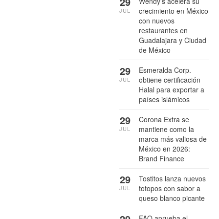
29
Wendy’s acelera su
crecimiento en México
JUL
con nuevos
restaurantes en
Guadalajara y Ciudad
de México
29
Esmeralda Corp.
obtiene certificación
JUL
Halal para exportar a
países islámicos
29
Corona Extra se
mantiene como la
JUL
marca más valiosa de
México en 2026:
Brand Finance
29
Tostitos lanza nuevos
totopos con sabor a
JUL
queso blanco picante
29
FAO aprueba el