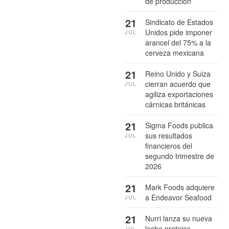
de producción
21
Sindicato de Estados
Unidos pide imponer
JUL
arancel del 75% a la
cerveza mexicana
21
Reino Unido y Suiza
cierran acuerdo que
JUL
agiliza exportaciones
cárnicas británicas
21
Sigma Foods publica
sus resultados
JUL
financieros del
segundo trimestre de
2026
21
Mark Foods adquiere
a Endeavor Seafood
JUL
21
Nurri lanza su nueva
leche proteica
JUL