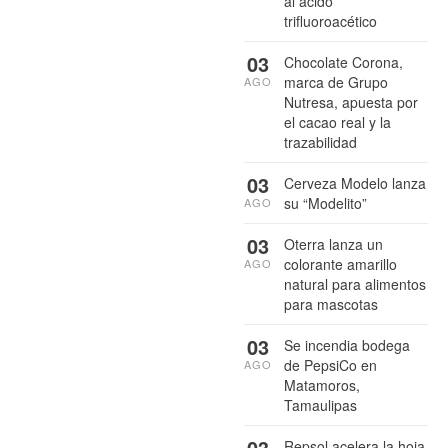
al ácido
trifluoroacético
03
Chocolate Corona,
marca de Grupo
AGO
Nutresa, apuesta por
el cacao real y la
trazabilidad
03
Cerveza Modelo lanza
su “Modelito”
AGO
03
Oterra lanza un
colorante amarillo
AGO
natural para alimentos
para mascotas
03
Se incendia bodega
de PepsiCo en
AGO
Matamoros,
Tamaulipas
03
Repsol acelera la hoja