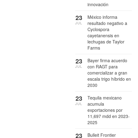
innovación
23
México informa
resultado negativo a
JUL
Cyclospora
cayetanensis en
lechugas de Taylor
Farms
23
Bayer firma acuerdo
con RAGT para
JUL
comercializar a gran
escala trigo híbrido en
2030
23
Tequila mexicano
acumula
JUL
exportaciones por
11,697 mdd en 2023-
2025
23
Bulleit Frontier