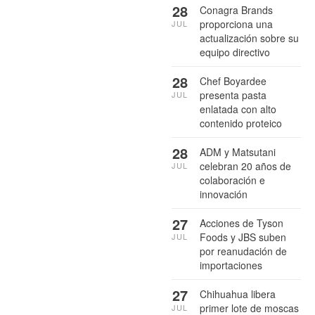
28
Conagra Brands
proporciona una
JUL
actualización sobre su
equipo directivo
28
Chef Boyardee
presenta pasta
JUL
enlatada con alto
contenido proteico
28
ADM y Matsutani
celebran 20 años de
JUL
colaboración e
innovación
27
Acciones de Tyson
Foods y JBS suben
JUL
por reanudación de
importaciones
27
Chihuahua libera
primer lote de moscas
JUL