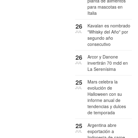
planta de alimentos
para mascotas en
Italia
26
Kavalan es nombrado
"Whisky del Año" por
JUL
segundo año
consecutivo
26
Arcor y Danone
invertirán 70 mdd en
JUL
La Serenísima
25
Mars celebra la
evolución de
JUL
Halloween con su
informe anual de
tendencias y dulces
de temporada
25
Argentina abre
exportación a
JUL
Indonesia de carne