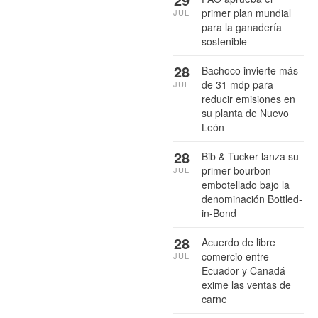
primer plan mundial
JUL
para la ganadería
sostenible
28
Bachoco invierte más
de 31 mdp para
JUL
reducir emisiones en
su planta de Nuevo
León
28
Bib & Tucker lanza su
primer bourbon
JUL
embotellado bajo la
denominación Bottled-
in-Bond
28
Acuerdo de libre
comercio entre
JUL
Ecuador y Canadá
exime las ventas de
carne