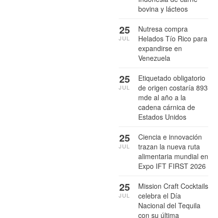
bovina y lácteos
25
Nutresa compra
Helados Tío Rico para
JUL
expandirse en
Venezuela
25
Etiquetado obligatorio
de origen costaría 893
JUL
mde al año a la
cadena cárnica de
Estados Unidos
25
Ciencia e innovación
trazan la nueva ruta
JUL
alimentaria mundial en
Expo IFT FIRST 2026
25
Mission Craft Cocktails
celebra el Día
JUL
Nacional del Tequila
con su última