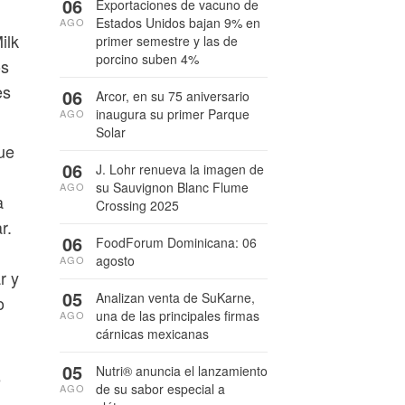
06
Exportaciones de vacuno de
Estados Unidos bajan 9% en
AGO
ilk
primer semestre y las de
porcino suben 4%
os
es
06
Arcor, en su 75 aniversario
inaugura su primer Parque
AGO
Solar
ue
06
J. Lohr renueva la imagen de
su Sauvignon Blanc Flume
AGO
a
Crossing 2025
r.
06
FoodForum Dominicana: 06
agosto
AGO
r y
05
Analizan venta de SuKarne,
o
una de las principales firmas
AGO
cárnicas mexicanas
05
Nutri® anuncia el lanzamiento
e
de su sabor especial a
AGO
n