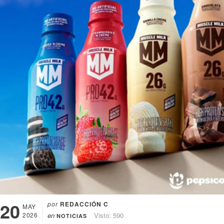
20
por
REDACCIÓN C
MAY
2026
en
Visto: 590
NOTICIAS