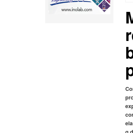
Co
pro
exp
co
ela
g 