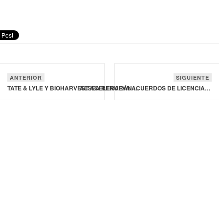
ANTERIOR
SIGUIENTE
TATE & LYLE Y BIOHARVEST ACELERARÁN INNOVACIÓN EN EDULCORANTES DE PRÓXIMA GENERACIÓN
ALSEA RENUEVA ACUERDOS DE LICENCIA CON STARBUCKS POR 20 AÑOS MÁS