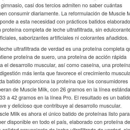
 gimnasio, casi dos tercios admiten no saber cuántas
en consumir diariamente. La reformulación de Muscle M
ponde a esta necesidad con prácticos batidos elaborad
 proteína completa de leche ultrafiltrada, sin edulcorant
ificiales, saborizantes artificiales ni colorantes añadidos.
leche ultrafiltrada de verdad es una proteína completa q
tiene proteína de suero, una proteína de acción rápida
a el desarrollo muscular, así como caseína, una proteín
digestión más lenta que favorece el crecimiento muscula
a batido proporciona la proteína que los consumidores
eran de Muscle Milk, con 26 gramos en la línea estánda
33 a 42 gramos en la línea Pro. El resultado es un batid
ve y delicioso que contribuye al desarrollo muscular.
cle Milk es ahora el único batido de proteínas listo para
er disponible en todo el país, elaborado con proteína d
a calidad proveniente de leche ultrafiltrada de verdad, si