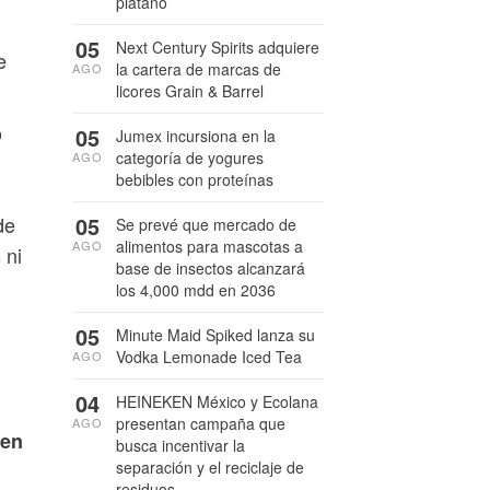
plátano
05
Next Century Spirits adquiere
e
la cartera de marcas de
AGO
licores Grain & Barrel
o
05
Jumex incursiona en la
categoría de yogures
AGO
bebibles con proteínas
05
de
Se prevé que mercado de
alimentos para mascotas a
AGO
 ni
base de insectos alcanzará
los 4,000 mdd en 2036
05
Minute Maid Spiked lanza su
Vodka Lemonade Iced Tea
AGO
04
HEINEKEN México y Ecolana
presentan campaña que
AGO
 en
busca incentivar la
separación y el reciclaje de
residuos