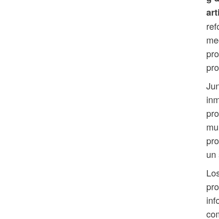
art
ref
med
pro
pro
Jun
inm
pro
mul
pr
un 
Lo
pro
inf
com