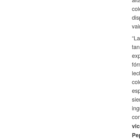
col
dis
vai
“La
tan
exp
fór
lec
col
esp
si
ing
con
vi
Pe