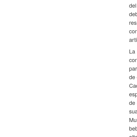
del
deb
res
con
art
La 
con
par
de 
Cad
esp
de 
sua
Mus
beb
alt