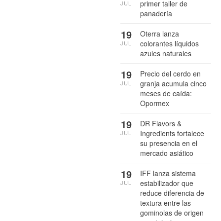
primer taller de
JUL
panadería
19
Oterra lanza
colorantes líquidos
JUL
azules naturales
19
Precio del cerdo en
granja acumula cinco
JUL
meses de caída:
Opormex
19
DR Flavors &
Ingredients fortalece
JUL
su presencia en el
mercado asiático
19
IFF lanza sistema
estabilizador que
JUL
reduce diferencia de
textura entre las
gominolas de origen