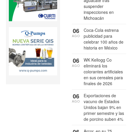
aguacate tras
suspender
inspecciones en
Michoacán
06
Coca-Cola estrena
publicidad para
AGO
celebrar 100 años de
historia en México
06
WK Kellogg Co
eliminará los
AGO
colorantes artificiales
en sus cereales para
finales de 2026
06
Exportaciones de
vacuno de Estados
AGO
Unidos bajan 9% en
primer semestre y las
de porcino suben 4%
06
Arcor, en su 75