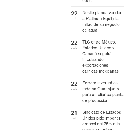
2026
22
Nestlé planea vender
a Platinum Equity la
JUL
mitad de su negocio
de agua
22
TLC entre México,
Estados Unidos y
JUL
Canadá seguirá
impulsando
exportaciones
cárnicas mexicanas
22
Ferrero invertirá 86
mdd en Guanajuato
JUL
para ampliar su planta
de producción
21
Sindicato de Estados
Unidos pide imponer
JUL
arancel del 75% a la
cerveza mexicana