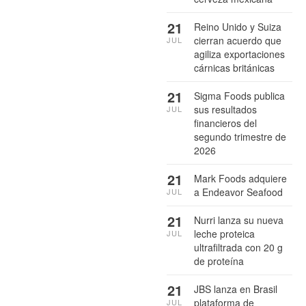
21
Reino Unido y Suiza
cierran acuerdo que
JUL
agiliza exportaciones
cárnicas británicas
21
Sigma Foods publica
sus resultados
JUL
financieros del
segundo trimestre de
2026
21
Mark Foods adquiere
a Endeavor Seafood
JUL
21
Nurri lanza su nueva
leche proteica
JUL
ultrafiltrada con 20 g
de proteína
21
JBS lanza en Brasil
plataforma de
JUL