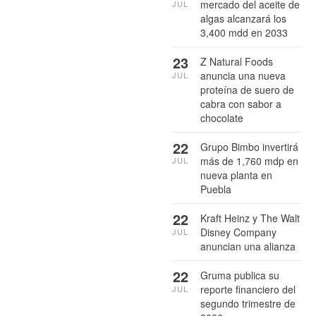
mercado del aceite de
JUL
algas alcanzará los
3,400 mdd en 2033
23
Z Natural Foods
anuncia una nueva
JUL
proteína de suero de
cabra con sabor a
chocolate
22
Grupo Bimbo invertirá
más de 1,760 mdp en
JUL
nueva planta en
Puebla
22
Kraft Heinz y The Walt
Disney Company
JUL
anuncian una alianza
22
Gruma publica su
reporte financiero del
JUL
segundo trimestre de