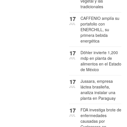
vegetal y las
tradicionales
17
CAFFENIO amplía su
portafolio con
JUL
ENERCHILL, su
primera bebida
energética
17
Döhler invierte 1,200
mdp en planta de
JUL
alimentos en el Estado
de México
17
Jussara, empresa
láctea brasileña,
JUL
analiza instalar una
planta en Paraguay
17
FDA investiga brote de
enfermedades
JUL
causadas por
Cyclospora en