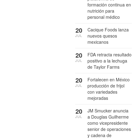
formación continua en
nutrición para
personal médico
20
Cacique Foods lanza
nuevos quesos
JUL
mexicanos
20
FDA retracta resultado
positivo a la lechuga
JUL
de Taylor Farms
20
Fortalecen en México
producción de frijol
JUL
con variedades
mejoradas
20
JM Smucker anuncia
a Douglas Guilherme
JUL
como vicepresidente
senior de operaciones
y cadena de