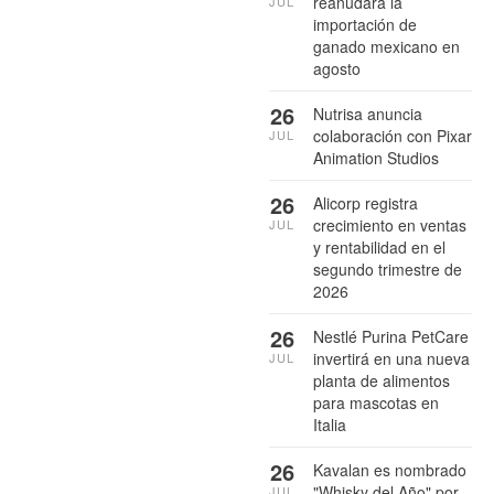
reanudará la
JUL
importación de
ganado mexicano en
agosto
26
Nutrisa anuncia
colaboración con Pixar
JUL
Animation Studios
26
Alicorp registra
crecimiento en ventas
JUL
y rentabilidad en el
segundo trimestre de
2026
26
Nestlé Purina PetCare
invertirá en una nueva
JUL
planta de alimentos
para mascotas en
Italia
26
Kavalan es nombrado
"Whisky del Año" por
JUL