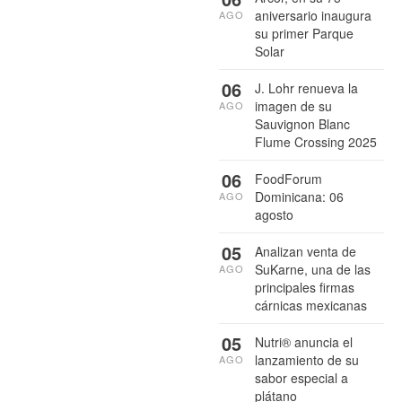
aniversario inaugura
AGO
su primer Parque
Solar
06
J. Lohr renueva la
imagen de su
AGO
Sauvignon Blanc
Flume Crossing 2025
06
FoodForum
Dominicana: 06
AGO
agosto
05
Analizan venta de
SuKarne, una de las
AGO
principales firmas
cárnicas mexicanas
05
Nutri® anuncia el
lanzamiento de su
AGO
sabor especial a
plátano