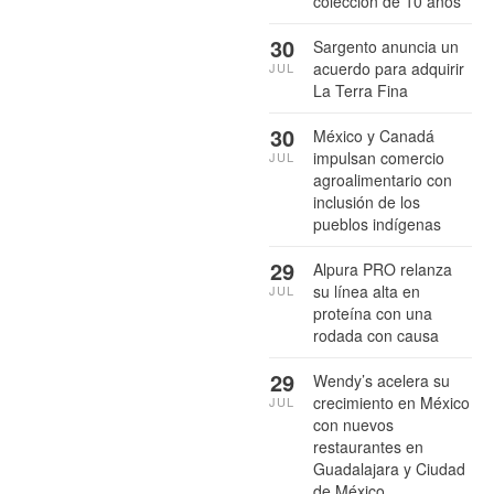
colección de 10 años
30
Sargento anuncia un
acuerdo para adquirir
JUL
La Terra Fina
30
México y Canadá
impulsan comercio
JUL
agroalimentario con
inclusión de los
pueblos indígenas
29
Alpura PRO relanza
su línea alta en
JUL
proteína con una
rodada con causa
29
Wendy’s acelera su
crecimiento en México
JUL
con nuevos
restaurantes en
Guadalajara y Ciudad
de México