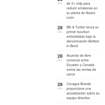
de 31 mdp para
JUL
reducir emisiones en
su planta de Nuevo
León
28
Bib & Tucker lanza su
primer bourbon
JUL
embotellado bajo la
denominación Bottled-
in-Bond
28
Acuerdo de libre
comercio entre
JUL
Ecuador y Canadá
exime las ventas de
carne
28
Conagra Brands
proporciona una
JUL
actualización sobre su
equipo directivo