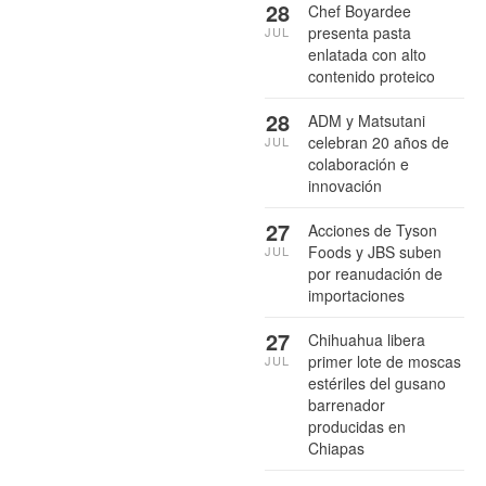
28
Chef Boyardee
presenta pasta
JUL
enlatada con alto
contenido proteico
28
ADM y Matsutani
celebran 20 años de
JUL
colaboración e
innovación
27
Acciones de Tyson
Foods y JBS suben
JUL
por reanudación de
importaciones
27
Chihuahua libera
primer lote de moscas
JUL
estériles del gusano
barrenador
producidas en
Chiapas