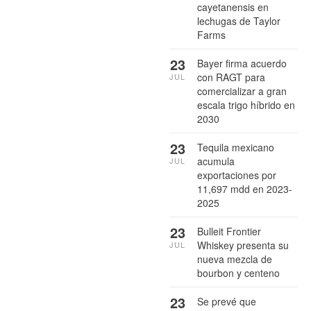
cayetanensis en
lechugas de Taylor
Farms
23
Bayer firma acuerdo
con RAGT para
JUL
comercializar a gran
escala trigo híbrido en
2030
23
Tequila mexicano
acumula
JUL
exportaciones por
11,697 mdd en 2023-
2025
23
Bulleit Frontier
Whiskey presenta su
JUL
nueva mezcla de
bourbon y centeno
23
Se prevé que