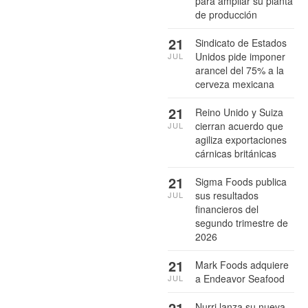
para ampliar su planta
de producción
21
Sindicato de Estados
Unidos pide imponer
JUL
arancel del 75% a la
cerveza mexicana
21
Reino Unido y Suiza
cierran acuerdo que
JUL
agiliza exportaciones
cárnicas británicas
21
Sigma Foods publica
sus resultados
JUL
financieros del
segundo trimestre de
2026
21
Mark Foods adquiere
a Endeavor Seafood
JUL
21
Nurri lanza su nueva