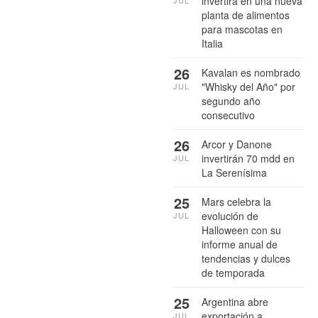
invertirá en una nueva
planta de alimentos
para mascotas en
Italia
26
Kavalan es nombrado
"Whisky del Año" por
JUL
segundo año
consecutivo
26
Arcor y Danone
invertirán 70 mdd en
JUL
La Serenísima
25
Mars celebra la
evolución de
JUL
Halloween con su
informe anual de
tendencias y dulces
de temporada
25
Argentina abre
exportación a
JUL