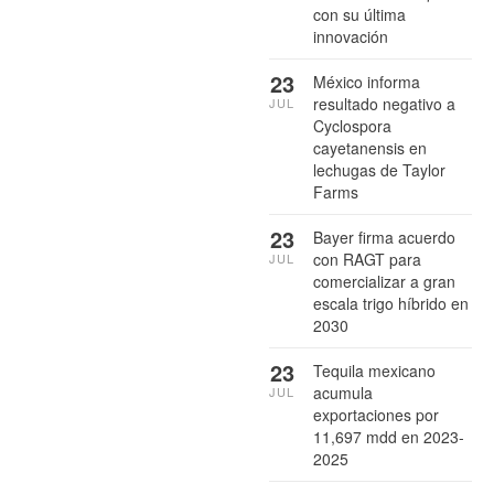
con su última
innovación
23
México informa
resultado negativo a
JUL
Cyclospora
cayetanensis en
lechugas de Taylor
Farms
23
Bayer firma acuerdo
con RAGT para
JUL
comercializar a gran
escala trigo híbrido en
2030
23
Tequila mexicano
acumula
JUL
exportaciones por
11,697 mdd en 2023-
2025