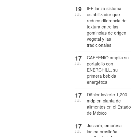
19
IFF lanza sistema
estabilizador que
JUL
reduce diferencia de
textura entre las
gominolas de origen
vegetal y las
tradicionales
17
CAFFENIO amplía su
portafolio con
JUL
ENERCHILL, su
primera bebida
energética
17
Döhler invierte 1,200
mdp en planta de
JUL
alimentos en el Estado
de México
17
Jussara, empresa
láctea brasileña,
JUL