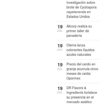
investigación sobre
brote de Cyclospora
cayetanensis en
Estados Unidos
19
Alicorp realiza su
primer taller de
JUL
panadería
19
Oterra lanza
colorantes líquidos
JUL
azules naturales
19
Precio del cerdo en
granja acumula cinco
JUL
meses de caída:
Opormex
19
DR Flavors &
Ingredients fortalece
JUL
su presencia en el
mercado asiático