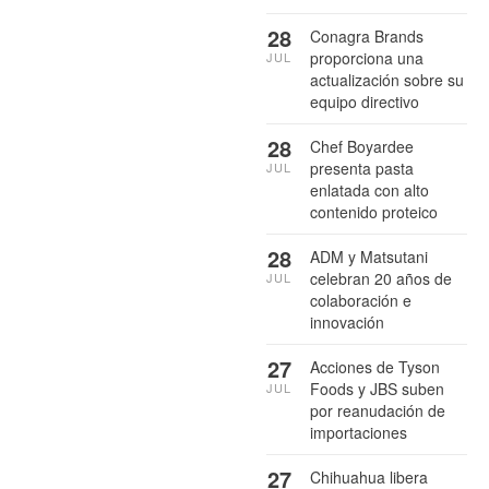
28
Conagra Brands
proporciona una
JUL
actualización sobre su
equipo directivo
28
Chef Boyardee
presenta pasta
JUL
enlatada con alto
contenido proteico
28
ADM y Matsutani
celebran 20 años de
JUL
colaboración e
innovación
27
Acciones de Tyson
Foods y JBS suben
JUL
por reanudación de
importaciones
27
Chihuahua libera