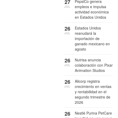
27
PepsiCo genera
empleos e impulsa
JUL
actividad económica
en Estados Unidos
26
Estados Unidos
reanudará la
JUL
importación de
ganado mexicano en
agosto
26
Nutrisa anuncia
colaboración con Pixar
JUL
Animation Studios
26
Alicorp registra
crecimiento en ventas
JUL
y rentabilidad en el
segundo trimestre de
2026
26
Nestlé Purina PetCare
JUL