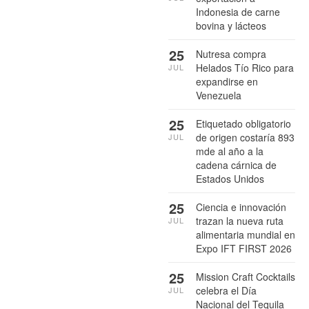
Indonesia de carne
bovina y lácteos
25
Nutresa compra
Helados Tío Rico para
JUL
expandirse en
Venezuela
25
Etiquetado obligatorio
de origen costaría 893
JUL
mde al año a la
cadena cárnica de
Estados Unidos
25
Ciencia e innovación
trazan la nueva ruta
JUL
alimentaria mundial en
Expo IFT FIRST 2026
25
Mission Craft Cocktails
celebra el Día
JUL
Nacional del Tequila