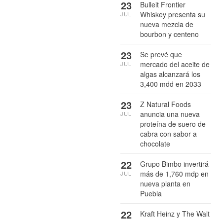
23
Bulleit Frontier
Whiskey presenta su
JUL
nueva mezcla de
bourbon y centeno
23
Se prevé que
mercado del aceite de
JUL
algas alcanzará los
3,400 mdd en 2033
23
Z Natural Foods
anuncia una nueva
JUL
proteína de suero de
cabra con sabor a
chocolate
22
Grupo Bimbo invertirá
más de 1,760 mdp en
JUL
nueva planta en
Puebla
22
Kraft Heinz y The Walt