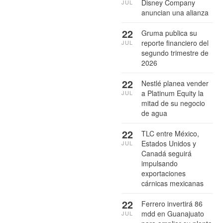
Disney Company
JUL
anuncian una alianza
22
Gruma publica su
reporte financiero del
JUL
segundo trimestre de
2026
22
Nestlé planea vender
a Platinum Equity la
JUL
mitad de su negocio
de agua
22
TLC entre México,
Estados Unidos y
JUL
Canadá seguirá
impulsando
exportaciones
cárnicas mexicanas
22
Ferrero invertirá 86
mdd en Guanajuato
JUL