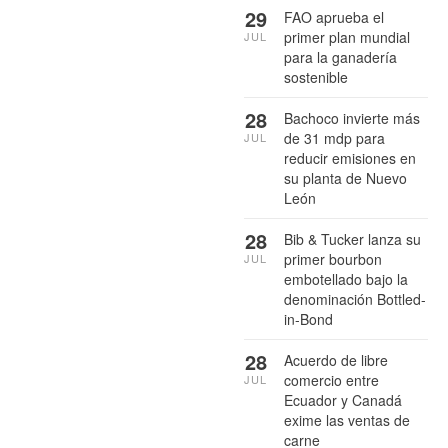
29
FAO aprueba el
primer plan mundial
JUL
para la ganadería
sostenible
28
Bachoco invierte más
de 31 mdp para
JUL
reducir emisiones en
su planta de Nuevo
León
28
Bib & Tucker lanza su
primer bourbon
JUL
embotellado bajo la
denominación Bottled-
in-Bond
28
Acuerdo de libre
comercio entre
JUL
Ecuador y Canadá
exime las ventas de
carne