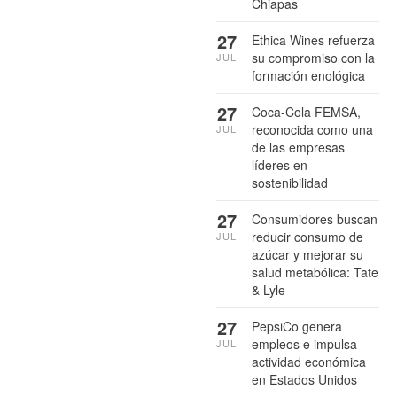
Chiapas
27
Ethica Wines refuerza
su compromiso con la
JUL
formación enológica
27
Coca-Cola FEMSA,
reconocida como una
JUL
de las empresas
líderes en
sostenibilidad
27
Consumidores buscan
reducir consumo de
JUL
azúcar y mejorar su
salud metabólica: Tate
& Lyle
27
PepsiCo genera
empleos e impulsa
JUL
actividad económica
en Estados Unidos