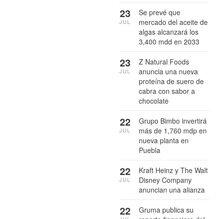
23
Se prevé que
mercado del aceite de
JUL
algas alcanzará los
3,400 mdd en 2033
23
Z Natural Foods
anuncia una nueva
JUL
proteína de suero de
cabra con sabor a
chocolate
22
Grupo Bimbo invertirá
más de 1,760 mdp en
JUL
nueva planta en
Puebla
22
Kraft Heinz y The Walt
Disney Company
JUL
anuncian una alianza
22
Gruma publica su
JUL