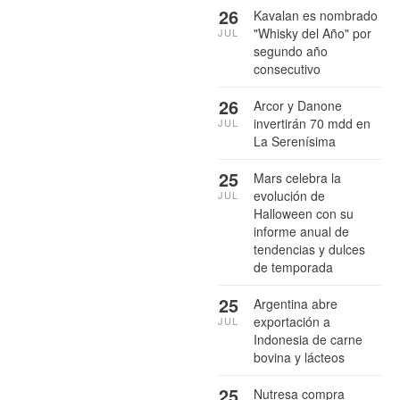
26
Kavalan es nombrado
"Whisky del Año" por
JUL
segundo año
consecutivo
26
Arcor y Danone
invertirán 70 mdd en
JUL
La Serenísima
25
Mars celebra la
evolución de
JUL
Halloween con su
informe anual de
tendencias y dulces
de temporada
25
Argentina abre
exportación a
JUL
Indonesia de carne
bovina y lácteos
25
Nutresa compra