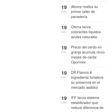
19
Alicorp realiza su
primer taller de
JUL
panadería
19
Oterra lanza
colorantes líquidos
JUL
azules naturales
19
Precio del cerdo en
granja acumula cinco
JUL
meses de caída:
Opormex
19
DR Flavors &
Ingredients fortalece
JUL
su presencia en el
mercado asiático
19
IFF lanza sistema
estabilizador que
JUL
reduce diferencia de