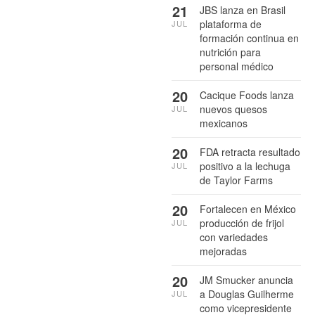
21
JBS lanza en Brasil
plataforma de
JUL
formación continua en
nutrición para
personal médico
20
Cacique Foods lanza
nuevos quesos
JUL
mexicanos
20
FDA retracta resultado
positivo a la lechuga
JUL
de Taylor Farms
20
Fortalecen en México
producción de frijol
JUL
con variedades
mejoradas
20
JM Smucker anuncia
a Douglas Guilherme
JUL
como vicepresidente