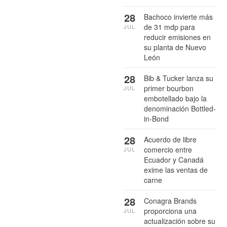
28
Bachoco invierte más
de 31 mdp para
JUL
reducir emisiones en
su planta de Nuevo
León
28
Bib & Tucker lanza su
primer bourbon
JUL
embotellado bajo la
denominación Bottled-
in-Bond
28
Acuerdo de libre
comercio entre
JUL
Ecuador y Canadá
exime las ventas de
carne
28
Conagra Brands
proporciona una
JUL
actualización sobre su