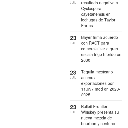
resultado negativo a
JUL
Cyclospora
cayetanensis en
lechugas de Taylor
Farms
23
Bayer firma acuerdo
con RAGT para
JUL
comercializar a gran
escala trigo híbrido en
2030
23
Tequila mexicano
acumula
JUL
exportaciones por
11,697 mdd en 2023-
2025
23
Bulleit Frontier
Whiskey presenta su
JUL
nueva mezcla de
bourbon y centeno