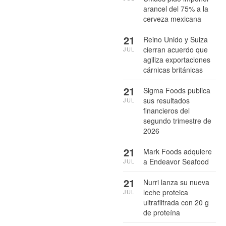
arancel del 75% a la
cerveza mexicana
21
Reino Unido y Suiza
cierran acuerdo que
JUL
agiliza exportaciones
cárnicas británicas
21
Sigma Foods publica
sus resultados
JUL
financieros del
segundo trimestre de
2026
21
Mark Foods adquiere
a Endeavor Seafood
JUL
21
Nurri lanza su nueva
leche proteica
JUL
ultrafiltrada con 20 g
de proteína