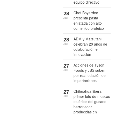
equipo directivo
28
Chef Boyardee
presenta pasta
JUL
enlatada con alto
contenido proteico
28
ADM y Matsutani
celebran 20 años de
JUL
colaboración e
innovación
27
Acciones de Tyson
Foods y JBS suben
JUL
por reanudación de
importaciones
27
Chihuahua libera
primer lote de moscas
JUL
estériles del gusano
barrenador
producidas en