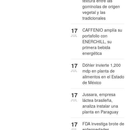
textura entre las
gominolas de origen
vegetal y las
tradicionales
17
CAFFENIO amplía su
portafolio con
JUL
ENERCHILL, su
primera bebida
energética
17
Döhler invierte 1,200
mdp en planta de
JUL
alimentos en el Estado
de México
17
Jussara, empresa
láctea brasileña,
JUL
analiza instalar una
planta en Paraguay
17
FDA investiga brote de
enfermedades
JUL