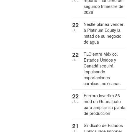
reporte financiero del
segundo trimestre de
2026
22
Nestlé planea vender
a Platinum Equity la
JUL
mitad de su negocio
de agua
22
TLC entre México,
Estados Unidos y
JUL
Canadá seguirá
impulsando
exportaciones
cárnicas mexicanas
22
Ferrero invertirá 86
mdd en Guanajuato
JUL
para ampliar su planta
de producción
21
Sindicato de Estados
Unidos pide imponer
JUL