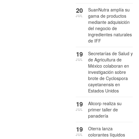
20
SuanNutra amplía su
gama de productos
JUL
mediante adquisición
del negocio de
ingredientes naturales
de IFF
19
Secretarías de Salud y
de Agricultura de
JUL
México colaboran en
investigación sobre
brote de Cyclospora
cayetanensis en
Estados Unidos
19
Alicorp realiza su
primer taller de
JUL
panadería
19
Oterra lanza
colorantes líquidos
JUL