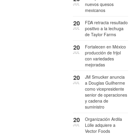
nuevos quesos
JUL
mexicanos
20
FDA retracta resultado
positivo a la lechuga
JUL
de Taylor Farms
20
Fortalecen en México
producción de frijol
JUL
con variedades
mejoradas
20
JM Smucker anuncia
a Douglas Guilherme
JUL
como vicepresidente
senior de operaciones
y cadena de
suministro
20
Organización Ardila
Lülle adquiere a
JUL
Vector Foods