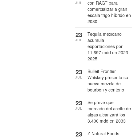
con RAGT para
JUL
comercializar a gran
escala trigo híbrido en
2030
23
Tequila mexicano
acumula
JUL
exportaciones por
11,697 mdd en 2023-
2025
23
Bulleit Frontier
Whiskey presenta su
JUL
nueva mezcla de
bourbon y centeno
23
Se prevé que
mercado del aceite de
JUL
algas alcanzará los
3,400 mdd en 2033
23
Z Natural Foods