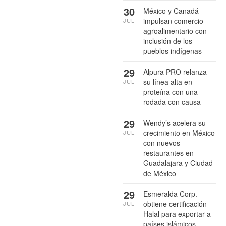
30
México y Canadá
impulsan comercio
JUL
agroalimentario con
inclusión de los
pueblos indígenas
29
Alpura PRO relanza
su línea alta en
JUL
proteína con una
rodada con causa
29
Wendy’s acelera su
crecimiento en México
JUL
con nuevos
restaurantes en
Guadalajara y Ciudad
de México
29
Esmeralda Corp.
obtiene certificación
JUL
Halal para exportar a
países islámicos