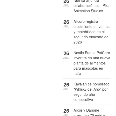
26
Nutrisa anuncia
colaboración con Pixar
JUL
Animation Studios
26
Alicorp registra
crecimiento en ventas
JUL
y rentabilidad en el
segundo trimestre de
2026
26
Nestlé Purina PetCare
invertirá en una nueva
JUL
planta de alimentos
para mascotas en
Italia
26
Kavalan es nombrado
"Whisky del Año" por
JUL
segundo año
consecutivo
26
Arcor y Danone
invertirán 70 mdd en
JUL