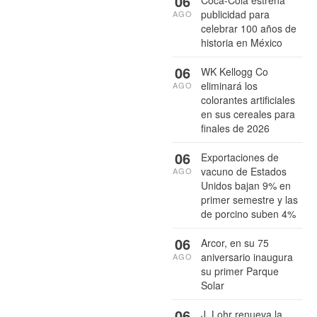
06
Coca-Cola estrena
publicidad para
AGO
celebrar 100 años de
historia en México
06
WK Kellogg Co
eliminará los
AGO
colorantes artificiales
en sus cereales para
finales de 2026
06
Exportaciones de
vacuno de Estados
AGO
Unidos bajan 9% en
primer semestre y las
de porcino suben 4%
06
Arcor, en su 75
aniversario inaugura
AGO
su primer Parque
Solar
06
J. Lohr renueva la