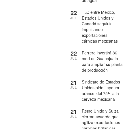
de agua
22
TLC entre México,
Estados Unidos y
JUL
Canadá seguirá
impulsando
exportaciones
cárnicas mexicanas
22
Ferrero invertirá 86
mdd en Guanajuato
JUL
para ampliar su planta
de producción
21
Sindicato de Estados
Unidos pide imponer
JUL
arancel del 75% a la
cerveza mexicana
21
Reino Unido y Suiza
cierran acuerdo que
JUL
agiliza exportaciones
cárnicas británicas