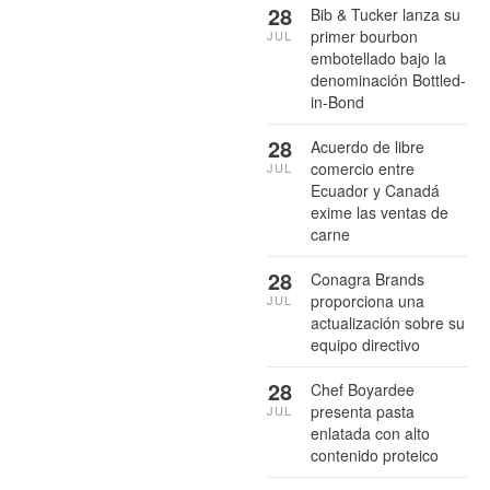
28
Bib & Tucker lanza su
primer bourbon
JUL
embotellado bajo la
denominación Bottled-
in-Bond
28
Acuerdo de libre
comercio entre
JUL
Ecuador y Canadá
exime las ventas de
carne
28
Conagra Brands
proporciona una
JUL
actualización sobre su
equipo directivo
28
Chef Boyardee
presenta pasta
JUL
enlatada con alto
contenido proteico