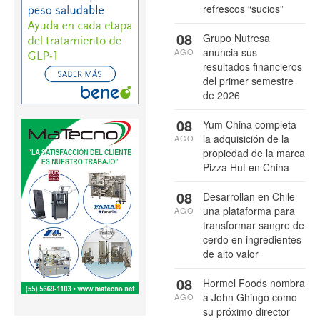
refrescos “sucios”
08
Grupo Nutresa
anuncia sus
AGO
resultados financieros
del primer semestre
de 2026
08
Yum China completa
la adquisición de la
AGO
propiedad de la marca
Pizza Hut en China
08
Desarrollan en Chile
una plataforma para
AGO
transformar sangre de
cerdo en ingredientes
de alto valor
08
Hormel Foods nombra
a John Ghingo como
AGO
su próximo director