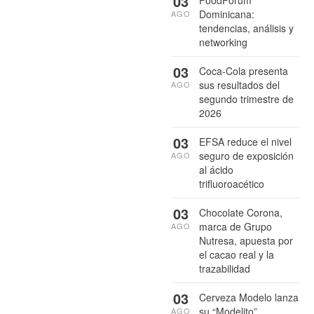
03
FoodForum
Dominicana:
AGO
tendencias, análisis y
networking
03
Coca-Cola presenta
sus resultados del
AGO
segundo trimestre de
2026
03
EFSA reduce el nivel
seguro de exposición
AGO
al ácido
trifluoroacético
03
Chocolate Corona,
marca de Grupo
AGO
Nutresa, apuesta por
el cacao real y la
trazabilidad
03
Cerveza Modelo lanza
su “Modelito”
AGO