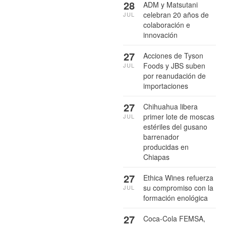
28
ADM y Matsutani
celebran 20 años de
JUL
colaboración e
innovación
27
Acciones de Tyson
Foods y JBS suben
JUL
por reanudación de
importaciones
27
Chihuahua libera
primer lote de moscas
JUL
estériles del gusano
barrenador
producidas en
Chiapas
27
Ethica Wines refuerza
su compromiso con la
JUL
formación enológica
27
Coca-Cola FEMSA,